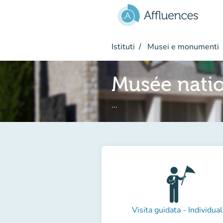
Vai al contenuto principale
Istituti
Musei e monumenti
Musée natio
...
Visita guidata - Individua