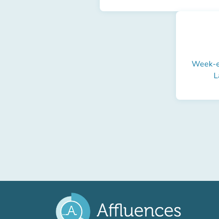
Week-en
L