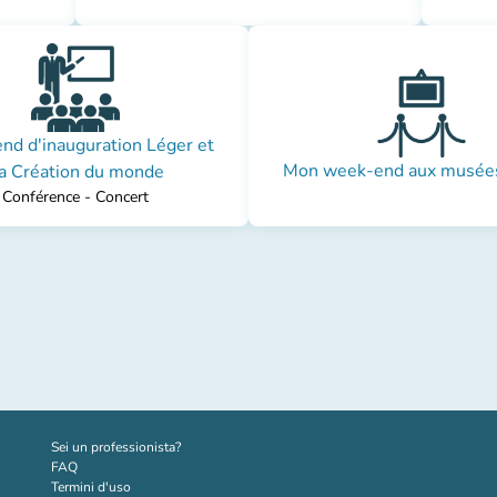
d d'inauguration Léger et
Mon week-end aux musées
a Création du monde
Conférence - Concert
(nuova scheda)
Sei un professionista?
FAQ
Termini d'uso