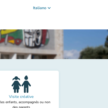
keyboard_arrow_down
Italiano
Visite créative
 les enfants, accompagnés ou non
des parents