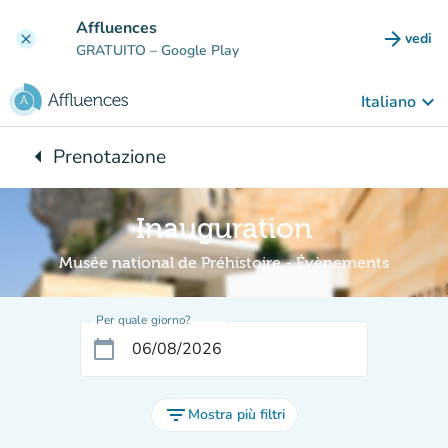
Vai al contenuto principale
Affluences
arrow_forward
vedi
clear
(nuova
GRATUITO
– Google Play
keyboard_arrow_down
Italiano
arrow_left
Prenotazione
Torna a:
Inauguration
Musée national de Préhistoire - Évènements
Per quale giorno?
calendar_today
filter_list
Mostra più filtri