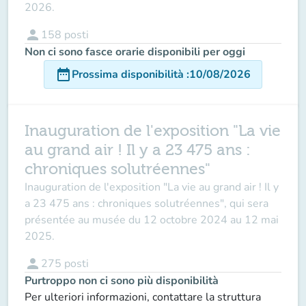
2026.
person
158
posti
Non ci sono fasce orarie disponibili per oggi
date_range
Prossima disponibilità
:
10/08/2026
Inauguration de l'exposition "La vie
au grand air ! Il y a 23 475 ans :
chroniques solutréennes"
Inauguration de l'exposition "La vie au grand air ! Il y
a 23 475 ans : chroniques solutréennes", qui sera
présentée au musée du 12 octobre 2024 au 12 mai
2025.
person
275
posti
Purtroppo non ci sono più disponibilità
Per ulteriori informazioni, contattare la struttura