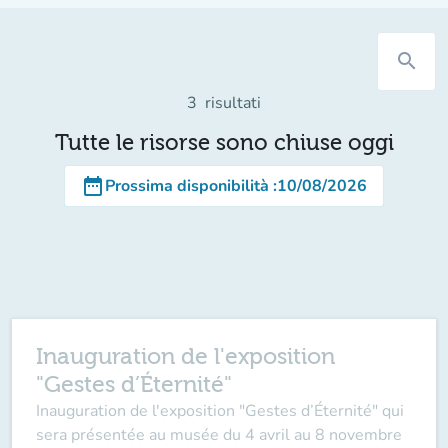
search
3
risultati
Tutte le risorse sono chiuse oggi
date_range
Prossima disponibilità
:
10/08/2026
Inauguration de l'exposition
"Gestes d’Éternité"
Inauguration de l'exposition "Gestes d’Éternité" qui
sera présentée au musée du 4 avril au 8 novembre