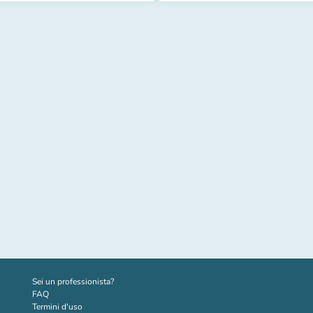
(nuova scheda)
Sei un professionista?
FAQ
Termini d'uso