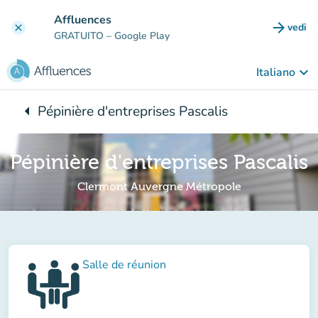
Vai al contenuto principale
Affluences
arrow_forward
vedi
clear
(nuova
GRATUITO
– Google Play
keyboard_arrow_down
Italiano
arrow_left
Pépinière d'entreprises Pascalis
Torna a:
Pépinière d'entreprises Pascalis
Clermont Auvergne Métropole
Salle de réunion