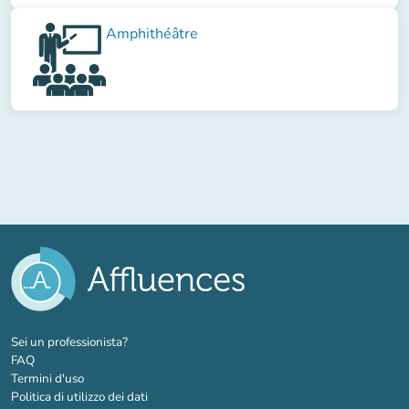
Amphithéâtre
(nuova scheda)
Sei un professionista?
FAQ
Termini d'uso
Politica di utilizzo dei dati