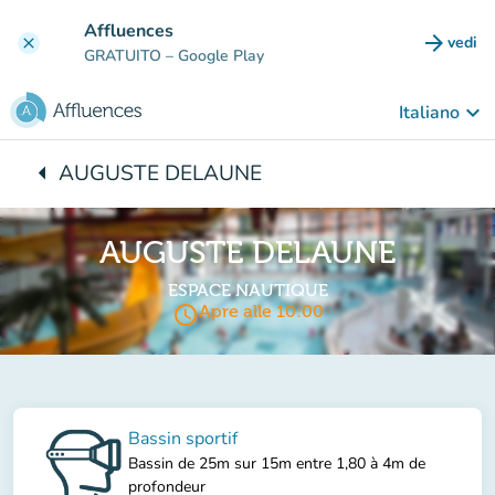
Vai al contenuto principale
Affluences
arrow_forward
vedi
clear
(nuova
GRATUITO
– Google Play
keyboard_arrow_down
Italiano
arrow_left
AUGUSTE DELAUNE
Torna a:
AUGUSTE DELAUNE
ESPACE NAUTIQUE
access_time
Apre alle 10:00
Bassin sportif
Bassin de 25m sur 15m entre 1,80 à 4m de
profondeur