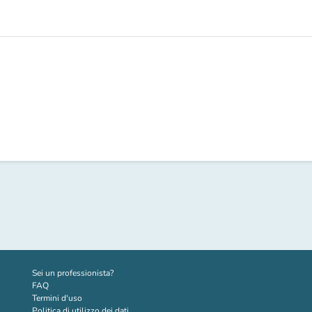
(nuova scheda)
Sei un professionista?
FAQ
Termini d'uso
Politica di utilizzo dei dati