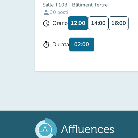
Salle T103 - Bâtiment Tertre
person
30
posti
12:00
14:00
16:00
Orario
schedule
02:00
Durata
timer