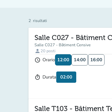
2
risultati
Salle C027 - Bâtiment 
Salle C027 - Bâtiment Censive
person
20
posti
12:00
14:00
16:00
Orario
schedule
02:00
Durata
timer
Salle T103 - Bâtiment T