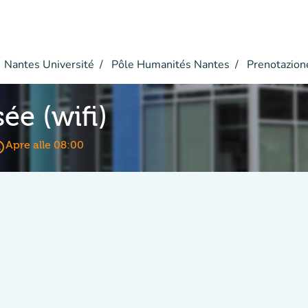
Nantes Université
Pôle Humanités Nantes
Prenotazion
sée (wifi)
time
Apre alle 08:00