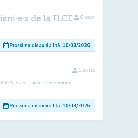
iant·e·s de la FLCE
person
6
posti
date_range
Prossima disponibilità
:
10/08/2026
person
1
posto
R HHAA, d'une capacité maximum
date_range
Prossima disponibilità
:
10/08/2026