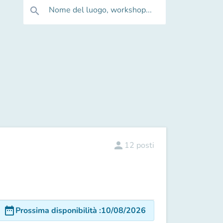
Nome del luogo, workshop...
search
person
12
posti
date_range
Prossima disponibilità
:
10/08/2026