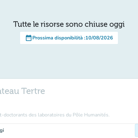
Tutte le risorse sono chiuse oggi
date_range
Prossima disponibilità
:
10/08/2026
teau Tertre
st-doctorants des laboratoires du Pôle Humanités.
gi