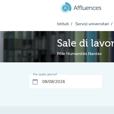
Vai al contenuto principale
Istituti
Servizi universitari
Sale di lavo
Pôle Humanités Nantes
Per quale giorno?
calendar_today