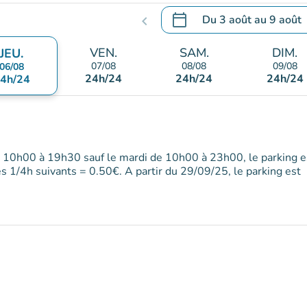
calendar_today
Du
3 août
au
9 août
chevron_left
.
Ouvrir le calendrier pour 
VEN.
SAM.
DIM.
JEU.
07/08
08/08
09/08
06/08
24h/24
24h/24
24h/24
4h/24
e 10h00 à 19h30 sauf le mardi de 10h00 à 23h00, le parking e
les 1/4h suivants = 0.50€. A partir du 29/09/25, le parking est