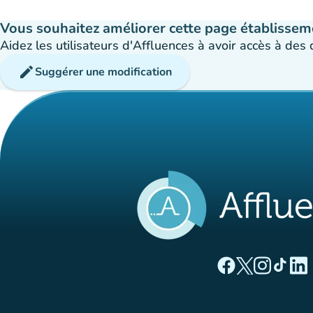
Vous souhaitez améliorer cette page établissem
Aidez les utilisateurs d'Affluences à avoir accès à des
edit
Suggérer une modification
(nouvel onglet)
(nouvel ong
(nouvel 
(nou
(
Page Facebook Aff
Page Twitter A
Page Instag
Page Ti
Page