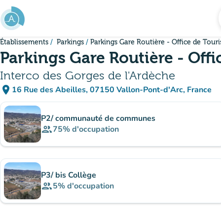
Aller au contenu principal
Établissements
Parkings
Parkings Gare Routière - Office de Tour
Parkings Gare Routière - Off
Interco des Gorges de l'Ardèche
place
16 Rue des Abeilles, 07150 Vallon-Pont-d'Arc, France
(ouvrir dans Google Maps)
(nouvel onglet)
Sous-sites
P2/ communauté de communes
group
75%
d'occupation
P3/ bis Collège
group
5%
d'occupation