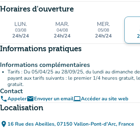
Horaires d'ouverture
LUN.
MAR.
MER.
03/08
04/08
05/08
24h/24
24h/24
24h/24
2
Informations pratiques
Informations complémentaires
Tarifs : Du 05/04/25 au 28/09/25, du lundi au dimanche d
payant aux tarifs suivants : le premier 1/4 heures gratuit, 
gratuit.
Contact
phone
email
computer
Appeler
Envoyer un email
Accéder au site web
(nouvel onglet)
Localisation
place
16 Rue des Abeilles, 07150 Vallon-Pont-d'Arc, France
(ouvrir dans Google Maps)
(nouvel onglet)