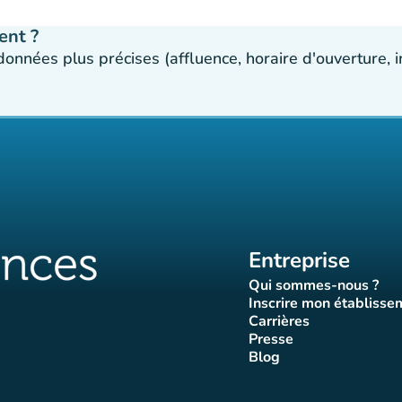
ent ?
 données plus précises (affluence, horaire d'ouverture,
Entreprise
Qui sommes-nous ?
(nouvel ongle
Inscrire mon établisse
(nouvel o
Carrières
(nouvel onglet)
Presse
let)
onglet)
vel onglet)
nouvel onglet)
(nouvel onglet)
Blog
luences
ffluences
ram Affluences
ktok Affluences
 LinkedIn Affluences
(nouvel onglet)