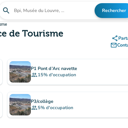
search
Rechercher
Rechercher un établissement
isme
ice de Tourisme
share
Part
mail_outline
Cont
P1 Pont d’Arc navette
group
15%
d'occupation
P3/collège
group
5%
d'occupation