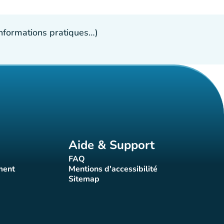
 informations pratiques…)
Aide & Support
FAQ
t)
(nouvel onglet)
ment
Mentions d'accessibilité
nglet)
(nouvel onglet)
Sitemap
(nouvel onglet)