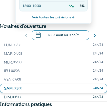
En hausse
trending_down
18:00
–
19:30
5%
En baisse
Voir toutes les prévisions
arrow_forward
Horaires d'ouverture
calendar_today
chevron_left
Du
3 août
au
9 août
chevron_right
.
Ouvrir le calendrier pour changer de dat
LUN.
24h/24
03/08
MAR.
24h/24
04/08
MER.
24h/24
05/08
JEU.
24h/24
06/08
VEN.
24h/24
07/08
SAM.
24h/24
08/08
DIM.
24h/24
09/08
Informations pratiques