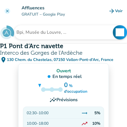
Aller au contenu principal
Affluences
arrow_forward
Voir
clear
(nouve
GRATUIT
– Google Play
search
See
Rechercher un établissement
P1 Pont d’Arc navette
Interco des Gorges de l'Ardèche
place
130 Chem. du Chastelas, 07150 Vallon-Pont-d'Arc, France
(ouvrir dans Google Maps)
(nouvel onglet)
Ouvert
En temps réel
0
%
5%
d'occupation
insights
Prévisions
trending_flat
02:30
–
10:00
5%
Stable
trending_up
10:00
–
18:00
10%