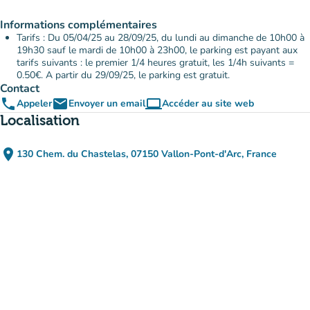
Informations complémentaires
Tarifs : Du 05/04/25 au 28/09/25, du lundi au dimanche de 10h00 à
19h30 sauf le mardi de 10h00 à 23h00, le parking est payant aux
tarifs suivants : le premier 1/4 heures gratuit, les 1/4h suivants =
0.50€. A partir du 29/09/25, le parking est gratuit.
Contact
phone
email
computer
Appeler
Envoyer un email
Accéder au site web
(nouvel onglet)
Localisation
place
130 Chem. du Chastelas, 07150 Vallon-Pont-d'Arc, France
(ouvrir dans Google Maps)
(nouvel onglet)