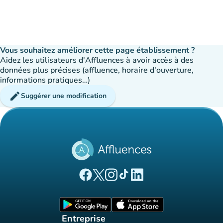
Vous souhaitez améliorer cette page établissement ?
Aidez les utilisateurs d'Affluences à avoir accès à des
données plus précises (affluence, horaire d'ouverture,
informations pratiques…)
edit
Suggérer une modification
(nouvel onglet)
(nouvel onglet)
(nouvel onglet)
(nouvel onglet)
(nouvel onglet)
Page Facebook Affluences
Page Twitter Affluences
Page Instagram Affluences
Page Tiktok Affluences
Page LinkedIn Affluences
(nouvel onglet)
(nouvel onglet)
Entreprise