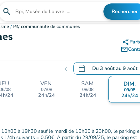
search
Rechercher
Rechercher un établissement
risme
P2/ communauté de communes
nes
share
Part
mail_outline
Cont
calendar_today
Du
3 août
au
9 août
chevron_left
.
Ouvrir le calendrier pour 
JEU.
VEN.
SAM.
DIM.
06/08
07/08
08/08
09/08
4h/24
24h/24
24h/24
24h/24
e 10h00 à 19h30 sauf le mardi de 10h00 à 23h00, le parking e
les 1/4h suivants = 0.50€. A partir du 29/09/25, le parking est