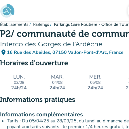
Aller au contenu principal
Établissements
Parkings
Parkings Gare Routière - Office de Tou
P2/ communauté de commu
Interco des Gorges de l'Ardèche
place
16 Rue des Abeilles, 07150 Vallon-Pont-d'Arc, France
(ouvrir dans Google Maps)
(nouvel onglet)
Horaires d'ouverture
LUN.
MAR.
MER.
03/08
04/08
05/08
24h/24
24h/24
24h/24
2
Informations pratiques
Informations complémentaires
Tarifs : Du 05/04/25 au 28/09/25, du lundi au dimanche d
payant aux tarifs suivants : le premier 1/4 heures gratuit, 