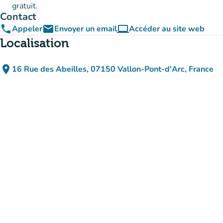
gratuit.
Contact
phone
email
computer
Appeler
Envoyer un email
Accéder au site web
(nouvel onglet)
Localisation
place
16 Rue des Abeilles, 07150 Vallon-Pont-d'Arc, France
(ouvrir dans Google Maps)
(nouvel onglet)