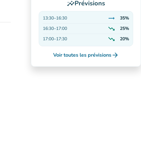
Prévisions
insights
trending_flat
13:30
–
16:30
35%
Stable
trending_down
16:30
–
17:00
25%
En baisse
trending_down
17:00
–
17:30
20%
En baisse
arrow_forward
Voir toutes les prévisions