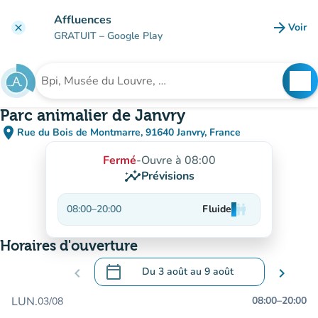
Aller au contenu principal
Affluences
arrow_forward
Voir
clear
(nouve
GRATUIT
– Google Play
search
See
Rechercher un établissement
Parc animalier de Janvry
place
Rue du Bois de Montmarre, 91640 Janvry, France
(ouvrir dans Google Maps)
(nouvel onglet)
Fermé
-
Ouvre à 08:00
insights
Prévisions
08:00
–
20:00
Fluide
man
man
man
Horaires d'ouverture
calendar_today
chevron_left
Du
3 août
au
9 août
chevron_right
.
Ouvrir le calendrier pour changer de dat
LUN.
08:00
–
20:00
03/08