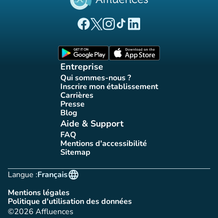
(nouvel onglet)
(nouvel onglet)
(nouvel onglet)
(nouvel onglet)
(nouvel onglet)
Page Facebook Affluences
Page Twitter Affluences
Page Instagram Affluences
Page Tiktok Affluences
Page LinkedIn Affluences
(nouvel onglet)
(nouvel onglet)
Entreprise
Qui sommes-nous ?
(nouvel onglet)
Inscrire mon établissement
(nouvel onglet)
Carrières
(nouvel onglet)
Presse
(nouvel onglet)
Blog
(nouvel onglet)
Aide & Support
FAQ
(nouvel onglet)
Mentions d'accessibilité
(nouvel onglet)
Sitemap
(nouvel onglet)
language
Langue :
Français
Mentions légales
(nouvel onglet)
Politique d'utilisation des données
(nouvel onglet)
©2026 Affluences