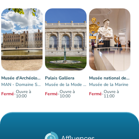
Musée d'Archéologie nationale
Palais Galliera
Musée national de la Marine à Paris-Trocadéro
MAN - Domaine Saint-Germain-en-Laye
Musée de la Mode de Paris
Musée de la Marine
Ouvre à
Ouvre à
Ouvre à
Fermé
-
Fermé
-
Fermé
-
10:00
10:00
11:00
Éléments 1 à 3 sur 3