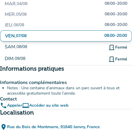
MAR.
08:00
–
20:00
04/08
MER.
08:00
–
20:00
05/08
JEU.
08:00
–
20:00
06/08
VEN.
08:00
–
20:00
07/08
SAM.
08/08
door_front
Fermé
DIM.
09/08
door_front
Fermé
Informations pratiques
Informations complémentaires
Notes : Une centaine d’animaux dans un parc ouvert à tous et
accessible gratuitement toute l’année.
Contact
phone
computer
Appeler
Accéder au site web
(nouvel onglet)
Localisation
place
Rue du Bois de Montmarre, 91640 Janvry, France
(ouvrir dans Google Maps)
(nouvel onglet)