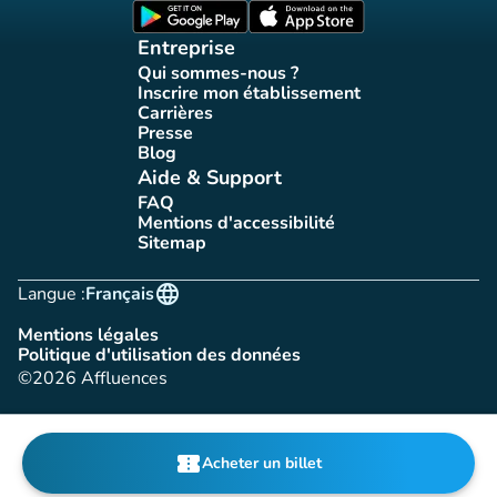
(nouvel onglet)
(nouvel onglet)
Entreprise
Qui sommes-nous ?
(nouvel onglet)
Inscrire mon établissement
(nouvel onglet)
Carrières
(nouvel onglet)
Presse
(nouvel onglet)
Blog
(nouvel onglet)
Aide & Support
FAQ
(nouvel onglet)
Mentions d'accessibilité
(nouvel onglet)
Sitemap
(nouvel onglet)
language
Langue :
Français
Mentions légales
(nouvel onglet)
Politique d'utilisation des données
(nouvel onglet)
©2026 Affluences
confirmation_number
Acheter un billet
(nouvel onglet)