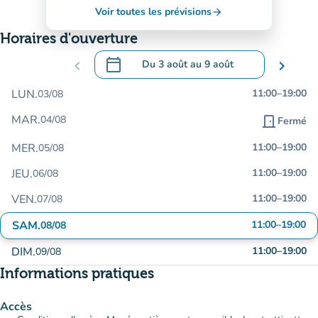
Voir toutes les prévisions
arrow_forward
Horaires d'ouverture
calendar_today
chevron_left
Du
3 août
au
9 août
chevron_right
.
Ouvrir le calendrier pour changer de dat
LUN.
11:00
–
19:00
03/08
MAR.
04/08
door_front
Fermé
MER.
11:00
–
19:00
05/08
JEU.
11:00
–
19:00
06/08
VEN.
11:00
–
19:00
07/08
SAM.
11:00
–
19:00
08/08
DIM.
11:00
–
19:00
09/08
Informations pratiques
Accès