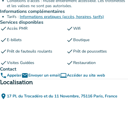
Conditions d'accès : Musée entièrement accessible. Les trottinettes
et les valises ne sont pas autorisées.
Informations complémentaires
Tarifs :
Informations pratiques (accès, horaires, tarifs)
Services disponibles
check
check
Accès PMR
Wifi
check
check
E-billets
Boutique
check
check
Prêt de fauteuils roulants
Prêt de poussettes
check
check
Visites Guidées
Restauration
Contact
phone
email
computer
Appeler
Envoyer un email
Accéder au site web
(nouvel onglet)
Localisation
place
17 Pl. du Trocadéro et du 11 Novembre, 75116 Paris, France
(ouvrir dans Google Maps)
(nouvel onglet)