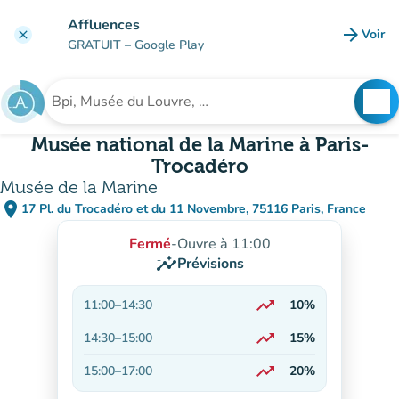
Aller au contenu principal
Affluences
arrow_forward
Voir
clear
(nouve
GRATUIT
– Google Play
search
See
Rechercher un établissement
Musée national de la Marine à Paris-
Trocadéro
Musée de la Marine
place
17 Pl. du Trocadéro et du 11 Novembre, 75116 Paris, France
(ouvrir dans Google Maps)
(nouvel onglet)
Fermé
-
Ouvre à 11:00
insights
Prévisions
trending_up
11:00
–
14:30
10%
En hausse
trending_up
14:30
–
15:00
15%
En hausse
trending_up
15:00
–
17:00
20%
En hausse