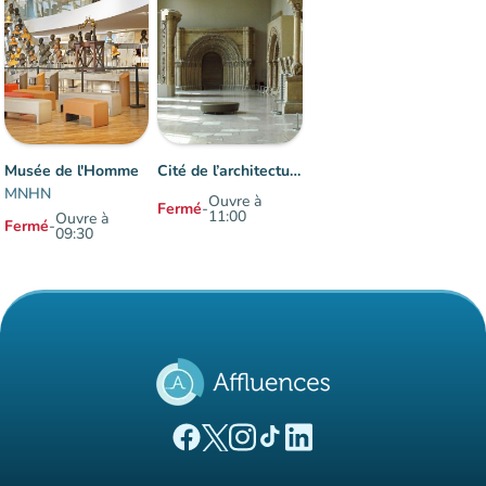
Musée de l'Homme
Cité de l’architecture & du patrimoine
MNHN
Ouvre à
Fermé
-
11:00
Ouvre à
Fermé
-
09:30
Éléments 1 à 2 sur 2
(nouvel onglet)
(nouvel onglet)
(nouvel onglet)
(nouvel onglet)
(nouvel onglet)
Page Facebook Affluences
Page Twitter Affluences
Page Instagram Affluences
Page Tiktok Affluences
Page LinkedIn Affluences