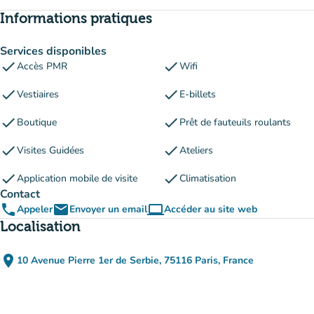
Informations pratiques
Services disponibles
check
check
Accès PMR
Wifi
check
check
Vestiaires
E-billets
check
check
Boutique
Prêt de fauteuils roulants
check
check
Visites Guidées
Ateliers
check
check
Application mobile de visite
Climatisation
Contact
phone
email
computer
Appeler
Envoyer un email
Accéder au site web
(nouvel onglet)
Localisation
place
10 Avenue Pierre 1er de Serbie, 75116 Paris, France
(ouvrir dans Google Maps)
(nouvel onglet)