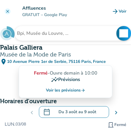
Aller au contenu principal
Affluences
arrow_forward
Voir
clear
(nouve
GRATUIT
– Google Play
search
See
Rechercher un établissement
Palais Galliera
Musée de la Mode de Paris
place
10 Avenue Pierre 1er de Serbie, 75116 Paris, France
(ouvrir dans Google Maps)
(nouvel onglet)
Fermé
-
Ouvre demain à 10:00
insights
Prévisions
Voir les prévisions
arrow_forward
Horaires d'ouverture
calendar_today
chevron_left
Du
3 août
au
9 août
chevron_right
.
Ouvrir le calendrier pour changer de dat
LUN.
03/08
door_front
Fermé