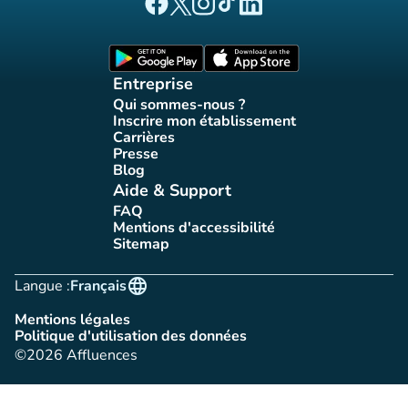
(nouvel onglet)
(nouvel onglet)
(nouvel onglet)
(nouvel onglet)
(nouvel onglet)
Page Facebook Affluences
Page Twitter Affluences
Page Instagram Affluences
Page Tiktok Affluences
Page LinkedIn Affluences
(nouvel onglet)
(nouvel onglet)
Entreprise
Qui sommes-nous ?
(nouvel onglet)
Inscrire mon établissement
(nouvel onglet)
Carrières
(nouvel onglet)
Presse
(nouvel onglet)
Blog
(nouvel onglet)
Aide & Support
FAQ
(nouvel onglet)
Mentions d'accessibilité
(nouvel onglet)
Sitemap
(nouvel onglet)
language
Langue :
Français
Mentions légales
(nouvel onglet)
Politique d'utilisation des données
(nouvel onglet)
©2026 Affluences