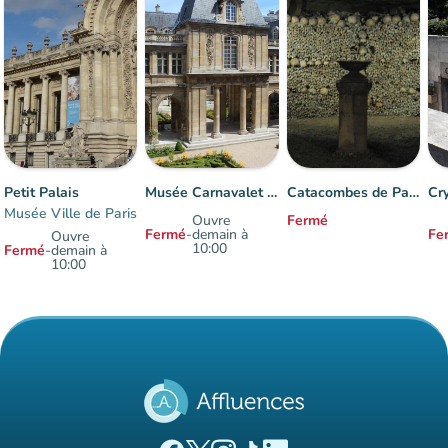
Petit Palais
Musée Carnavalet - Histoire de Paris
Catacombes de Paris
Musée Ville de Paris
Ouvre
Fermé
Fermé
-
demain à
Fe
Ouvre
10:00
Fermé
-
demain à
10:00
Éléments 1 à 7 sur 7