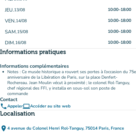
JEU.
10:00
–
18:00
13/08
VEN.
10:00
–
18:00
14/08
SAM.
10:00
–
18:00
15/08
DIM.
10:00
–
18:00
16/08
Informations pratiques
Informations complémentaires
Notes : Ce musée historique a rouvert ses portes à l’occasion du 75e
anniversaire de la Libération de Paris, sur la place Denfert-
Rochereau. Jean Moulin vécut à proximité ; le colonel Rol-Tanguy,
chef régional des FFI, y installa en sous-sol son poste de
commande
Contact
phone
computer
Appeler
Accéder au site web
(nouvel onglet)
Localisation
place
4 avenue du Colonel Henri Rol-Tanguy, 75014 Paris, France
(ouvrir dans Google Maps)
(nouvel onglet)