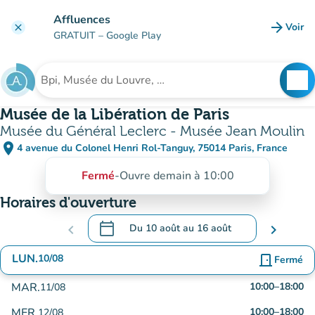
Aller au contenu principal
Affluences
arrow_forward
Voir
clear
(nouve
GRATUIT
– Google Play
search
See
Rechercher un établissement
Musée de la Libération de Paris
Musée du Général Leclerc - Musée Jean Moulin
place
4 avenue du Colonel Henri Rol-Tanguy, 75014 Paris, France
(ouvrir dans Google Maps)
(nouvel onglet)
Fermé
-
Ouvre demain à 10:00
Horaires d'ouverture
calendar_today
chevron_left
Du
10 août
au
16 août
chevron_right
.
Ouvrir le calendrier pour changer de date
LUN.
10/08
door_front
Fermé
MAR.
10:00
–
18:00
11/08
MER.
10:00
–
18:00
12/08