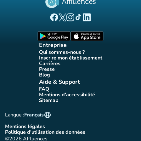
(nouvel onglet)
(nouvel onglet)
(nouvel onglet)
(nouvel onglet)
(nouvel onglet)
Page Facebook Affluences
Page Twitter Affluences
Page Instagram Affluences
Page Tiktok Affluences
Page LinkedIn Affluences
(nouvel onglet)
(nouvel onglet)
Entreprise
Qui sommes-nous ?
(nouvel onglet)
Inscrire mon établissement
(nouvel onglet)
Carrières
(nouvel onglet)
Presse
(nouvel onglet)
Blog
(nouvel onglet)
Aide & Support
FAQ
(nouvel onglet)
Mentions d'accessibilité
(nouvel onglet)
Sitemap
(nouvel onglet)
language
Langue :
Français
Mentions légales
(nouvel onglet)
Politique d'utilisation des données
(nouvel onglet)
©2026 Affluences