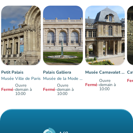
Petit Palais
Palais Galliera
Musée Carnavalet - Histoire de Paris
Musée Ville de Paris
Musée de la Mode de Paris
Ouvre
Fe
Fermé
-
demain à
Ouvre
Ouvre
10:00
Fermé
-
demain à
Fermé
-
demain à
10:00
10:00
Éléments 1 à 7 sur 7