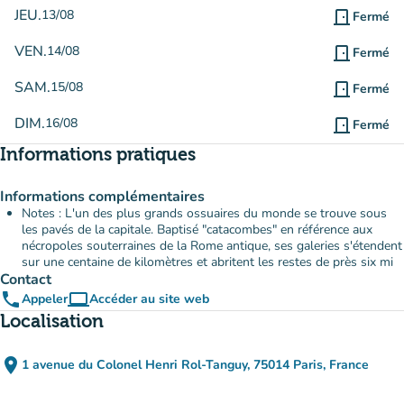
JEU.
13/08
door_front
Fermé
VEN.
14/08
door_front
Fermé
SAM.
15/08
door_front
Fermé
DIM.
16/08
door_front
Fermé
Informations pratiques
Informations complémentaires
Notes : L'un des plus grands ossuaires du monde se trouve sous
les pavés de la capitale. Baptisé "catacombes" en référence aux
nécropoles souterraines de la Rome antique, ses galeries s'étendent
sur une centaine de kilomètres et abritent les restes de près six mi
Contact
phone
computer
Appeler
Accéder au site web
(nouvel onglet)
Localisation
place
1 avenue du Colonel Henri Rol-Tanguy, 75014 Paris, France
(ouvrir dans Google Maps)
(nouvel onglet)