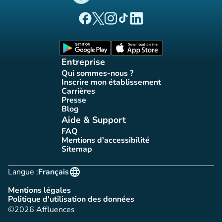
(nouvel onglet)
(nouvel onglet)
(nouvel onglet)
(nouvel onglet)
(nouvel onglet)
Page Facebook Affluences
Page Twitter Affluences
Page Instagram Affluences
Page Tiktok Affluences
Page LinkedIn Affluences
(nouvel onglet)
(nouvel onglet)
Entreprise
Qui sommes-nous ?
(nouvel onglet)
Inscrire mon établissement
(nouvel onglet)
Carrières
(nouvel onglet)
Presse
(nouvel onglet)
Blog
(nouvel onglet)
Aide & Support
FAQ
(nouvel onglet)
Mentions d'accessibilité
(nouvel onglet)
Sitemap
(nouvel onglet)
language
Langue :
Français
Mentions légales
(nouvel onglet)
Politique d'utilisation des données
(nouvel onglet)
©2026 Affluences