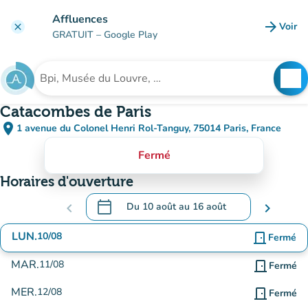
Aller au contenu principal
Affluences
arrow_forward
Voir
clear
(nouve
GRATUIT
– Google Play
search
See
Rechercher un établissement
Catacombes de Paris
place
1 avenue du Colonel Henri Rol-Tanguy, 75014 Paris, France
(ouvrir dans Google Maps)
(nouvel onglet)
Fermé
Horaires d'ouverture
calendar_today
chevron_left
Du
10 août
au
16 août
chevron_right
.
Ouvrir le calendrier pour changer de date
LUN.
10/08
door_front
Fermé
MAR.
11/08
door_front
Fermé
MER.
12/08
door_front
Fermé