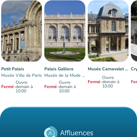
Petit Palais
Palais Galliera
Musée Carnavalet - Histoire de Paris
Musée Ville de Paris
Musée de la Mode de Paris
Ouvre
Fermé
-
demain à
Fe
Ouvre
Ouvre
10:00
Fermé
-
demain à
Fermé
-
demain à
10:00
10:00
Éléments 1 à 6 sur 6