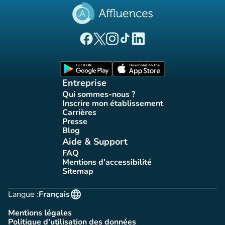
(nouvel onglet)
(nouvel onglet)
(nouvel onglet)
(nouvel onglet)
(nouvel onglet)
Page Facebook Affluences
Page Twitter Affluences
Page Instagram Affluences
Page Tiktok Affluences
Page LinkedIn Affluences
(nouvel onglet)
(nouvel onglet)
Entreprise
Qui sommes-nous ?
(nouvel onglet)
Inscrire mon établissement
(nouvel onglet)
Carrières
(nouvel onglet)
Presse
(nouvel onglet)
Blog
(nouvel onglet)
Aide & Support
FAQ
(nouvel onglet)
Mentions d'accessibilité
(nouvel onglet)
Sitemap
(nouvel onglet)
language
Langue :
Français
Mentions légales
(nouvel onglet)
Politique d'utilisation des données