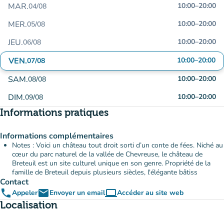
MAR.
10:00
–
20:00
04/08
MER.
10:00
–
20:00
05/08
JEU.
10:00
–
20:00
06/08
VEN.
10:00
–
20:00
07/08
SAM.
10:00
–
20:00
08/08
DIM.
10:00
–
20:00
09/08
Informations pratiques
Informations complémentaires
Notes : Voici un château tout droit sorti d’un conte de fées. Niché au
cœur du parc naturel de la vallée de Chevreuse, le château de
Breteuil est un site culturel unique en son genre. Propriété de la
famille de Breteuil depuis plusieurs siècles, l'élégante bâtiss
Contact
phone
email
computer
Appeler
Envoyer un email
Accéder au site web
(nouvel onglet)
Localisation