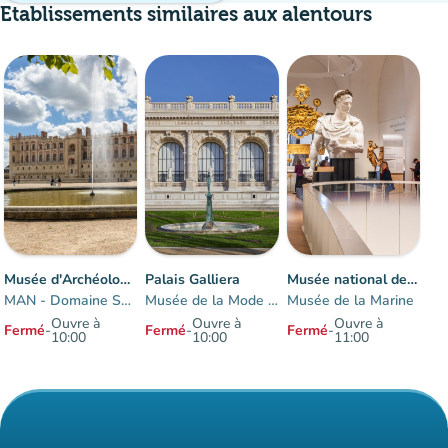
Etablissements similaires aux alentours
disponible
Musée d'Archéologie nationale
Palais Galliera
Musée national de la Marine à Paris-Trocadéro
MAN - Domaine Saint-Germain-en-Laye
Musée de la Mode de Paris
Musée de la Marine
Ouvre à
Ouvre à
Ouvre à
Fermé
-
Fermé
-
Fermé
-
10:00
10:00
11:00
Éléments 1 à 3 sur 3