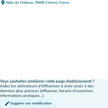
place
Allée du Château, 78460 Choisel, France
(ouvrir dans Google Maps)
(nouvel onglet)
Vous souhaitez améliorer cette page établissement ?
Aidez les utilisateurs d'Affluences à avoir accès à des
données plus précises (affluence, horaire d'ouverture,
informations pratiques…)
edit
Suggérer une modification