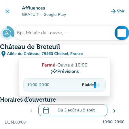
Aller au contenu principal
Affluences
arrow_forward
Voir
clear
(nouve
GRATUIT
– Google Play
search
See
Rechercher un établissement
Château de Breteuil
place
Allée du Château, 78460 Choisel, France
(ouvrir dans Google Maps)
(nouvel onglet)
Fermé
-
Ouvre à 10:00
insights
Prévisions
10:00
–
20:00
Fluide
man
man
man
Horaires d'ouverture
calendar_today
chevron_left
Du
3 août
au
9 août
chevron_right
.
Ouvrir le calendrier pour changer de dat
LUN.
10:00
–
20:00
03/08