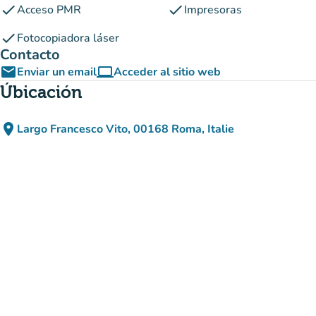
check
check
Acceso PMR
Impresoras
check
Fotocopiadora láser
Contacto
email
computer
Enviar un email
Acceder al sitio web
(nueva pestaña)
Úbicación
place
Largo Francesco Vito, 00168 Roma, Italie
(abrir en Google Maps)
(nueva pestaña)