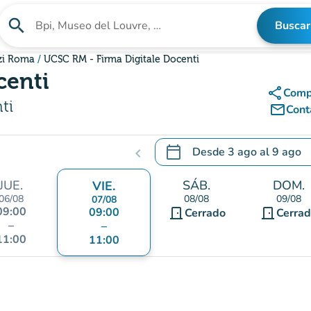
search
Buscar
Buscar un establecimiento
izi Roma
UCSC RM - Firma Digitale Docenti
centi
share
Comp
ti
mail_outline
Cont
calendar_today
Desde
3 ago
al
9 ago
chevron_left
.
Abra el calendario para camb
JUE.
SÁB.
DOM.
VIE.
06/08
08/08
09/08
07/08
09:00
09:00
door_front
door_front
Cerrado
Cerra
–
–
11:00
11:00