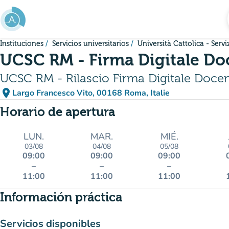
Ir al contenido principal
Instituciones
Servicios universitarios
Università Cattolica - Serv
UCSC RM - Firma Digitale Do
UCSC RM - Rilascio Firma Digitale Docen
place
Largo Francesco Vito, 00168 Roma, Italie
(abrir en Google Maps)
(nueva pestaña)
Horario de apertura
LUN.
MAR.
MIÉ.
03/08
04/08
05/08
09:00
09:00
09:00
–
–
–
11:00
11:00
11:00
Información práctica
Servicios disponibles