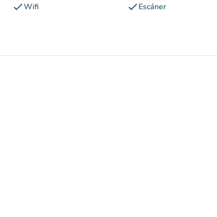
check
check
Wifi
Escáner