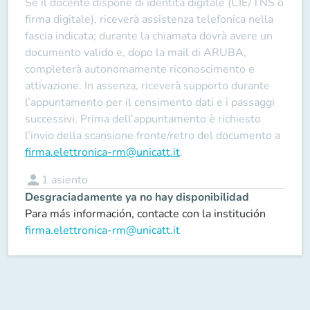
Se il docente
dispone
di identità digitale (CIE/TNS o
firma digitale), riceverà assistenza telefonica nella
fascia indicata; durante la chiamata dovrà avere un
documento valido e, dopo la mail di ARUBA,
completerà autonomamente riconoscimento e
attivazione. In assenza, riceverà supporto durante
l’appuntamento per il censimento dati e i passaggi
successivi. Prima dell’appuntamento è richiesto
l’invio della scansione fronte/retro del documento a
firma.elettronica-rm@unicatt.it
.
person
1
asiento
Desgraciadamente ya no hay disponibilidad
Para más información, contacte con la institución
firma.elettronica-rm@unicatt.it