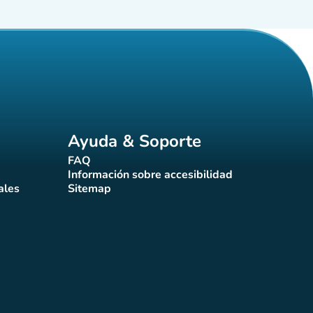
Ayuda & Soporte
FAQ
(nueva pestaña)
Información sobre accesibilidad
a)
(nueva pestaña)
ales
Sitemap
taña)
(nueva pestaña)