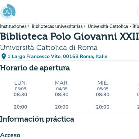
Ir al contenido principal
Instituciones
Bibliotecas universitarias
Università Cattolica - B
Biblioteca Polo Giovanni XXII
Università Cattolica di Roma
place
1 Largo Francesco Vito, 00168 Roma, Italie
(abrir en Google Maps)
(nueva pestaña)
Horario de apertura
LUN.
MAR.
MIÉ.
03/08
04/08
05/08
08:30
08:30
08:30
–
–
–
20:00
20:00
20:00
Información práctica
Acceso