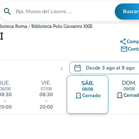
search
Buscar
Buscar un establecimiento
iblioteca Roma
Biblioteca Polo Giovanni XXIII
I
share
Comp
mail_outline
Cont
calendar_today
Desde
3 ago
al
9 ago
chevron_left
.
Abra el calendario para camb
JUE.
VIE.
DOM.
SÁB.
06/08
07/08
09/08
08/08
08:30
08:30
door_front
door_front
Cerra
Cerrado
–
–
20:00
20:00