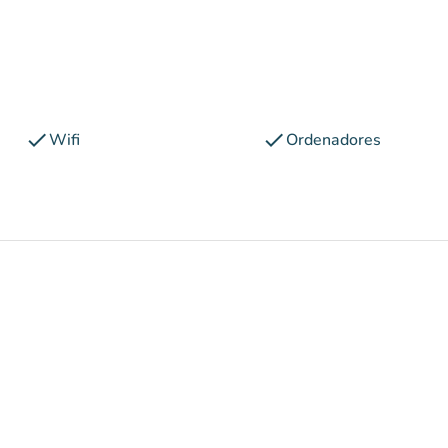
check
check
Wifi
Ordenadores