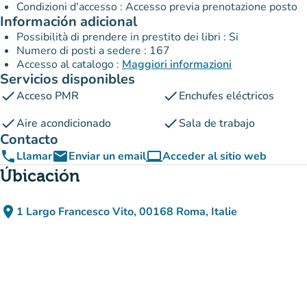
Condizioni d'accesso : Accesso previa prenotazione posto
Información adicional
Possibilità di prendere in prestito dei libri : Si
Numero di posti a sedere : 167
Accesso al catalogo :
Maggiori informazioni
Servicios disponibles
check
check
Acceso PMR
Enchufes eléctricos
check
check
Aire acondicionado
Sala de trabajo
Contacto
phone
email
computer
Llamar
Enviar un email
Acceder al sitio web
(nueva pestaña)
Úbicación
place
1 Largo Francesco Vito, 00168 Roma, Italie
(abrir en Google Maps)
(nueva pestaña)