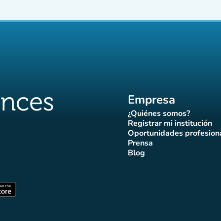
Empresa
¿Quiénes somos?
(nueva pestaña)
Registrar mi institución
(nueva pestañ
Oportunidades profesion
(nueva pes
Prensa
)
aña)
pestaña)
va pestaña)
nueva pestaña)
(nueva pestaña)
Blog
ffluences
 Affluences
agram Affluences
de TikTok de Affluences
na LinkedIn Affluences
(nueva pestaña)
staña)
(nueva pestaña)