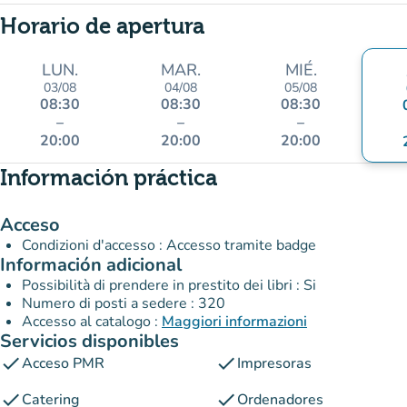
Horario de apertura
LUN.
MAR.
MIÉ.
03/08
04/08
05/08
08:30
08:30
08:30
–
–
–
20:00
20:00
20:00
Información práctica
Acceso
Condizioni d'accesso : Accesso tramite badge
Información adicional
Possibilità di prendere in prestito dei libri : Si
Numero di posti a sedere : 320
Accesso al catalogo :
Maggiori informazioni
Servicios disponibles
check
check
Acceso PMR
Impresoras
check
check
Catering
Ordenadores