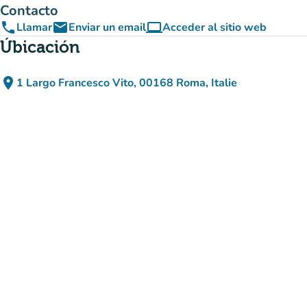
Contacto
phone
email
computer
Llamar
Enviar un email
Acceder al sitio web
(nueva pestaña)
Úbicación
place
1 Largo Francesco Vito, 00168 Roma, Italie
(abrir en Google Maps)
(nueva pestaña)