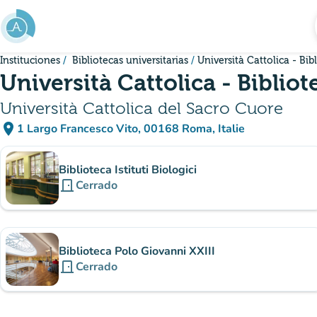
Ir al contenido principal
Instituciones
Bibliotecas universitarias
Università Cattolica - Bi
Università Cattolica - Biblio
Università Cattolica del Sacro Cuore
place
1 Largo Francesco Vito, 00168 Roma, Italie
(abrir en Google Maps)
(nueva pestaña)
subsitio
Biblioteca Istituti Biologici
door_front
Cerrado
Biblioteca Polo Giovanni XXIII
door_front
Cerrado