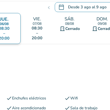
calendar_today
Desde
3 ago
al
9 ago
chevron_left
.
Abra el calendario para camb
VIE.
SÁB.
DOM.
JUE.
07/08
08/08
09/08
06/08
08:30
08:30
door_front
door_front
Cerrado
Cerra
–
–
20:00
20:00
check
check
Enchufes eléctricos
Wifi
check
check
Aire acondicionado
Sala de trabajo