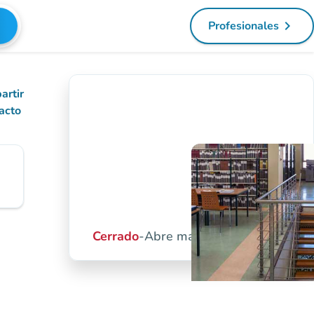
navigate_next
Profesionales
(nueva pest
artir
acto
Cerrado
-
Abre mañana a las 08:30