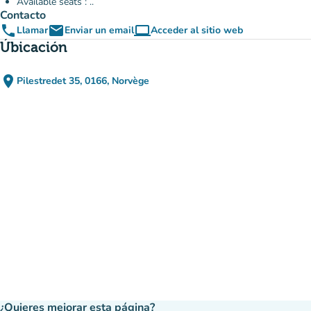
Available seats : ..
Contacto
phone
email
computer
Llamar
Enviar un email
Acceder al sitio web
(nueva pestaña)
Úbicación
place
Pilestredet 35, 0166, Norvège
(abrir en Google Maps)
(nueva pestaña)
¿Quieres mejorar esta página?