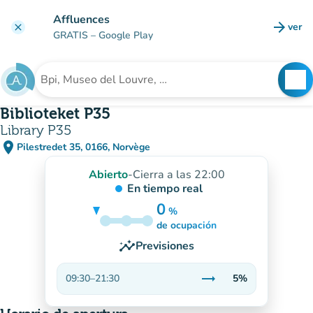
Ir al contenido principal
Affluences
arrow_forward
ver
clear
(nuev
GRATIS
– Google Play
search
See
Buscar un establecimiento
Biblioteket P35
Library P35
place
Pilestredet 35, 0166, Norvège
(abrir en Google Maps)
(nueva pestaña)
Abierto
-
Cierra a las 22:00
En tiempo real
0
%
5%
de ocupación
insights
Previsiones
trending_flat
09:30
–
21:30
5%
Estable