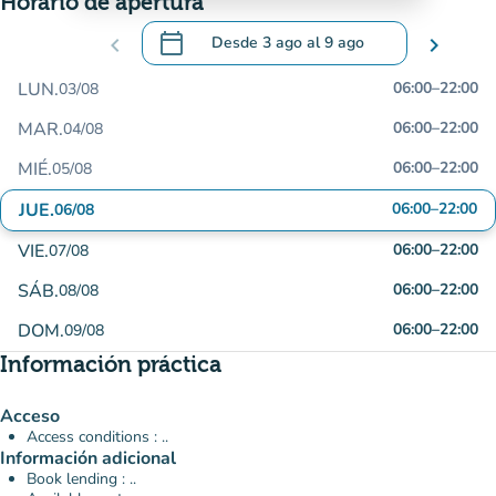
Horario de apertura
calendar_today
chevron_left
Desde
3 ago
al
9 ago
chevron_right
.
Abra el calendario para cambiar las fecha
LUN.
06:00
–
22:00
03/08
MAR.
06:00
–
22:00
04/08
MIÉ.
06:00
–
22:00
05/08
JUE.
06:00
–
22:00
06/08
VIE.
06:00
–
22:00
07/08
SÁB.
06:00
–
22:00
08/08
DOM.
06:00
–
22:00
09/08
Información práctica
Acceso
Access conditions : ..
Información adicional
Book lending : ..