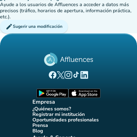
Ayude a los usuarios de Affluences a acceder a datos más
precisos (tráfico, horarios de apertura, información práctica,
etc.).
edit
Sugerir una modificación
(nueva pestaña)
(nueva pestaña)
(nueva pestaña)
(nueva pestaña)
(nueva pestaña)
Página Facebook Affluences
Página Twitter Affluences
Página Instagram Affluences
Página de TikTok de Affluenc
Página LinkedIn Affluenc
(nueva pestaña)
(nueva pestaña)
Empresa
¿Quiénes somos?
(nueva pestaña)
Registrar mi institución
(nueva pestaña)
Oportunidades profesionales
(nueva pestaña)
Prensa
(nueva pestaña)
Blog
(nueva pestaña)