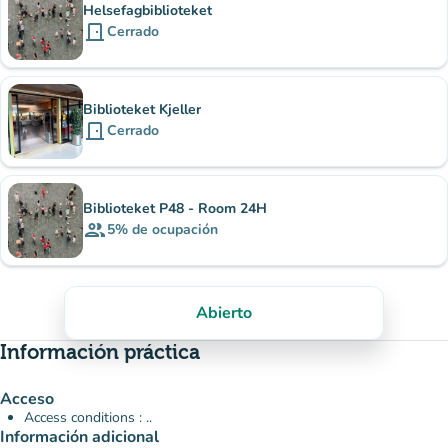
Helsefagbiblioteket
door_front
Cerrado
Biblioteket Kjeller
door_front
Cerrado
Biblioteket P48 - Room 24H
group
5%
de ocupación
Abierto
Información práctica
Acceso
Access conditions : ..
Información adicional