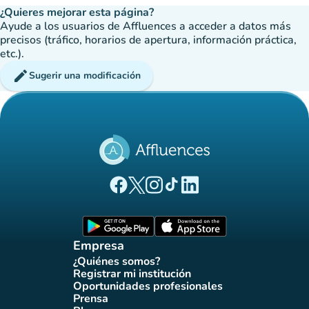
¿Quieres mejorar esta página?
Ayude a los usuarios de Affluences a acceder a datos más
precisos (tráfico, horarios de apertura, información práctica,
etc.).
edit
Sugerir una modificación
(nueva pestaña)
(nueva pestaña)
(nueva pestaña)
(nueva pestaña)
(nueva pestaña)
Página Facebook Affluences
Página Twitter Affluences
Página Instagram Affluences
Página de TikTok de Affluenc
Página LinkedIn Affluenc
(nueva pestaña)
(nueva pestaña)
Empresa
¿Quiénes somos?
(nueva pestaña)
Registrar mi institución
(nueva pestaña)
Oportunidades profesionales
(nueva pestaña)
Prensa
(nueva pestaña)