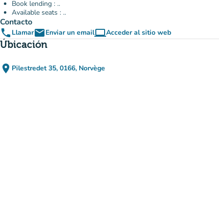
Book lending : ..
Available seats : ..
Contacto
phone
email
computer
Llamar
Enviar un email
Acceder al sitio web
(nueva pestaña)
Úbicación
place
Pilestredet 35, 0166, Norvège
(abrir en Google Maps)
(nueva pestaña)