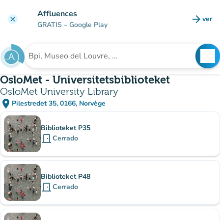
Ir al contenido principal
Affluences
arrow_forward
ver
clear
(nuev
GRATIS
– Google Play
search
See
Buscar un establecimiento
OsloMet - Universitetsbiblioteket
OsloMet University Library
place
Pilestredet 35, 0166, Norvège
(abrir en Google Maps)
(nueva pestaña)
subsitio
Biblioteket P35
door_front
Cerrado
Biblioteket P48
door_front
Cerrado