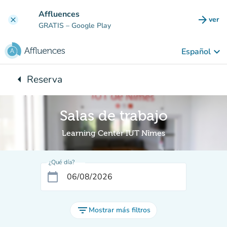
Ir al contenido principal
Affluences
arrow_forward
ver
clear
(nuev
GRATIS
– Google Play
keyboard_arrow_down
Español
arrow_left
Reserva
Vuelta:
Salas de trabajo
Learning Center IUT Nîmes
¿Qué día?
calendar_today
filter_list
Mostrar más filtros