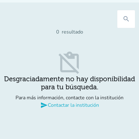
search
0
resultado
content_paste_off
Desgraciadamente no hay disponibilidad
para tu búsqueda.
Para más información, contacte con la institución
send
Contactar la institución