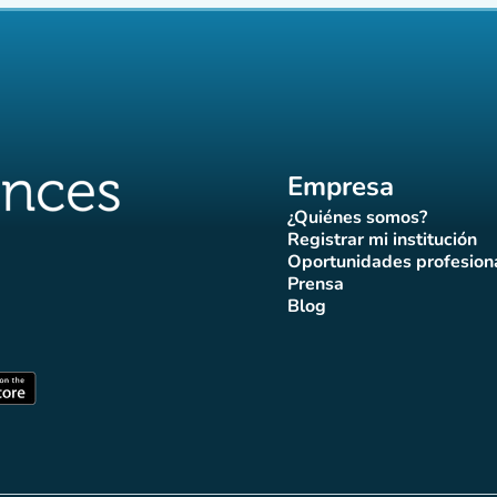
Empresa
¿Quiénes somos?
(nueva pestaña)
Registrar mi institución
(nueva pestañ
Oportunidades profesion
(nueva pes
Prensa
)
aña)
pestaña)
va pestaña)
nueva pestaña)
(nueva pestaña)
Blog
ffluences
 Affluences
agram Affluences
de TikTok de Affluences
na LinkedIn Affluences
(nueva pestaña)
staña)
(nueva pestaña)