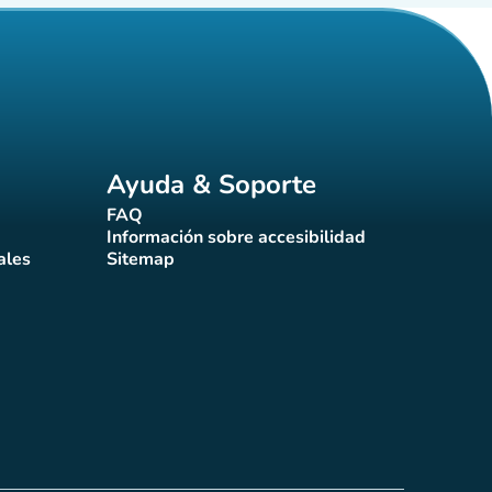
Ayuda & Soporte
FAQ
(nueva pestaña)
Información sobre accesibilidad
a)
(nueva pestaña)
ales
Sitemap
taña)
(nueva pestaña)