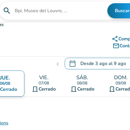
search
Buscar
Buscar un establecimiento
es
share
Comp
mail_outline
Cont
calendar_today
Desde
3 ago
al
9 ago
chevron_left
.
Abra el calendario para camb
VIE.
SÁB.
DOM.
JUE.
07/08
08/08
09/08
06/08
door_front
door_front
door_front
Cerrado
Cerrado
Cerra
Cerrado
ions