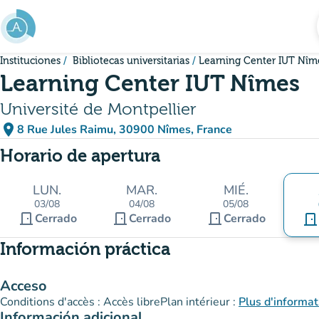
Ir al contenido principal
Instituciones
Bibliotecas universitarias
Learning Center IUT Nîm
Learning Center IUT Nîmes
Université de Montpellier
place
8 Rue Jules Raimu, 30900 Nîmes, France
(abrir en Google Maps)
(nueva pestaña)
Horario de apertura
LUN.
MAR.
MIÉ.
03/08
04/08
05/08
door_front
door_front
door_front
Cerrado
Cerrado
Cerrado
door_front
Información práctica
Acceso
Conditions d'accès : Accès librePlan intérieur :
Plus d'informat
Información adicional