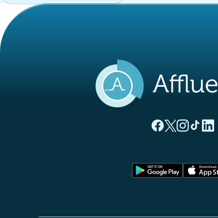
(nueva pestaña
(nueva pest
(nueva 
(nue
(
Página Facebook A
Página Twitter
Página Inst
Página 
Pági
(nueva pe