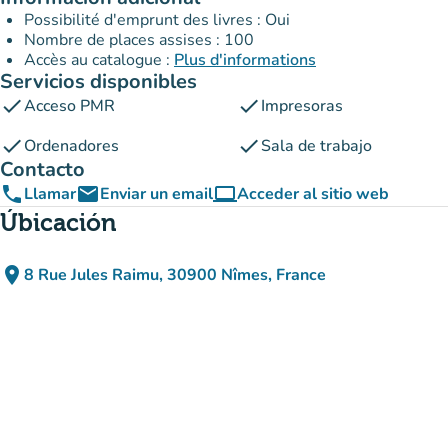
Possibilité d'emprunt des livres : Oui
Nombre de places assises : 100
Accès au catalogue :
Plus d'informations
Servicios disponibles
check
check
Acceso PMR
Impresoras
check
check
Ordenadores
Sala de trabajo
Contacto
phone
email
computer
Llamar
Enviar un email
Acceder al sitio web
(nueva pestaña)
Úbicación
place
8 Rue Jules Raimu, 30900 Nîmes, France
(abrir en Google Maps)
(nueva pestaña)