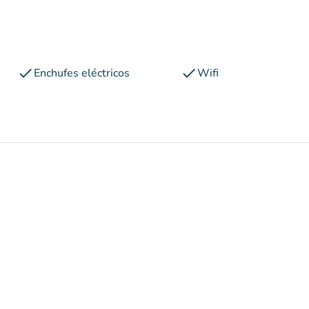
check
check
Enchufes eléctricos
Wifi