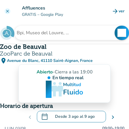
Ir al contenido principal
Affluences
arrow_forward
ver
clear
(nuev
GRATIS
– Google Play
search
See
Buscar un establecimiento
Zoo de Beauval
ZooParc de Beauval
place
Avenue du Blanc, 41110 Saint-Aignan, France
(abrir en Google Maps)
(nueva pestaña)
Abierto
-
Cierra a las 19:00
En tiempo real
man
man
man
Multitud
Fluido
Horario de apertura
calendar_today
chevron_left
Desde
3 ago
al
9 ago
chevron_right
.
Abra el calendario para cambiar las fecha
LUN.
09:00
–
19:00
03/08