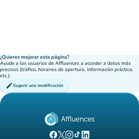
¿Quieres mejorar esta página?
Ayude a los usuarios de Affluences a acceder a datos más
precisos (tráfico, horarios de apertura, información práctica,
etc.).
edit
Sugerir una modificación
(nueva pestaña)
(nueva pestaña)
(nueva pestaña)
(nueva pestaña)
(nueva pestaña)