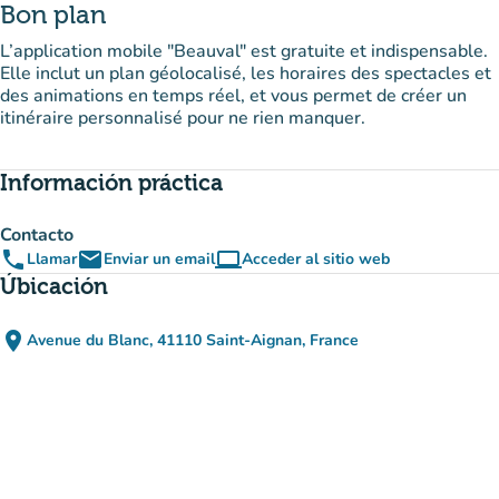
Bon plan
L’application mobile "Beauval" est gratuite et indispensable.
Elle inclut un plan géolocalisé, les horaires des spectacles et
des animations en temps réel, et vous permet de créer un
itinéraire personnalisé pour ne rien manquer.
Información práctica
Contacto
phone
email
computer
Llamar
Enviar un email
Acceder al sitio web
(nueva pestaña)
Úbicación
place
Avenue du Blanc, 41110 Saint-Aignan, France
(abrir en Google Maps)
(nueva pestaña)