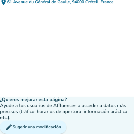
place
61 Avenue du Général de Gaulle, 94000 Créteil, France
(abrir en Google Maps)
(nueva pestaña)
¿Quieres mejorar esta página?
Ayude a los usuarios de Affluences a acceder a datos más
precisos (tráfico, horarios de apertura, información práctica,
etc.).
edit
Sugerir una modificación