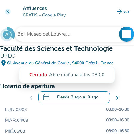
Ir al contenido principal
Affluences
arrow_forward
ver
clear
(nuev
GRATIS
– Google Play
search
See
Buscar un establecimiento
Faculté des Sciences et Technologie
UPEC
place
61 Avenue du Général de Gaulle, 94000 Créteil, France
(abrir en Google Maps)
(nueva pestaña)
Cerrado
-
Abre mañana a las 08:00
Horario de apertura
calendar_today
chevron_left
Desde
3 ago
al
9 ago
chevron_right
.
Abra el calendario para cambiar las fecha
LUN.
08:00
–
16:30
03/08
MAR.
08:00
–
16:30
04/08
MIÉ.
08:00
–
16:30
05/08