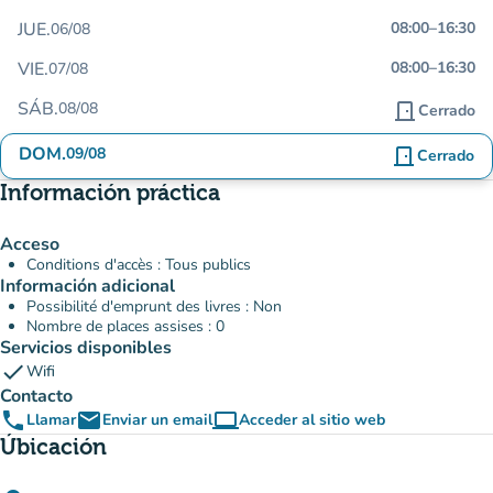
JUE.
08:00
–
16:30
06/08
VIE.
08:00
–
16:30
07/08
SÁB.
08/08
door_front
Cerrado
DOM.
09/08
door_front
Cerrado
Información práctica
Acceso
Conditions d'accès : Tous publics
Información adicional
Possibilité d'emprunt des livres : Non
Nombre de places assises : 0
Servicios disponibles
check
Wifi
Contacto
phone
email
computer
Llamar
Enviar un email
Acceder al sitio web
(nueva pestaña)
Úbicación