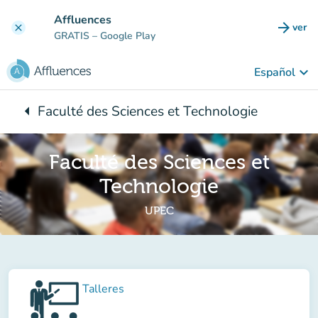
Ir al contenido principal
Affluences
arrow_forward
ver
clear
(nuev
GRATIS
– Google Play
keyboard_arrow_down
Español
arrow_left
Faculté des Sciences et Technologie
Vuelta:
Faculté des Sciences et
Technologie
UPEC
Talleres