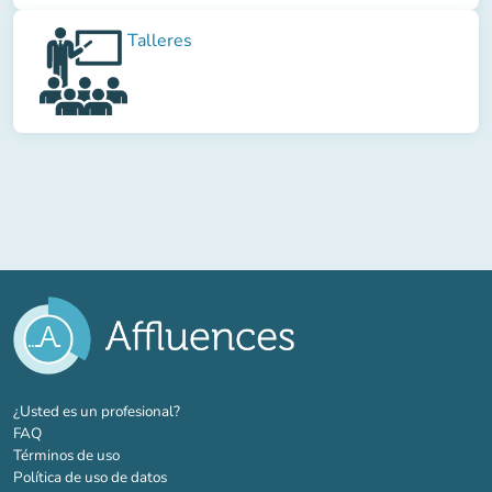
Talleres
(nueva pestaña)
¿Usted es un profesional?
FAQ
Términos de uso
Política de uso de datos