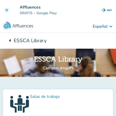
Ir al contenido principal
Affluences
arrow_forward
ver
clear
(nuev
GRATIS
– Google Play
keyboard_arrow_down
Español
arrow_left
ESSCA Library
Vuelta:
ESSCA Library
Campus Angers
Salas de trabajo