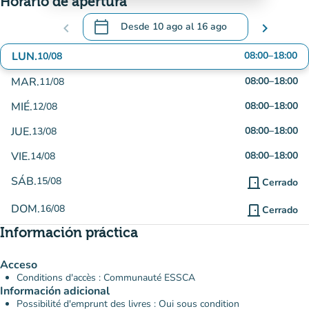
Horario de apertura
calendar_today
chevron_left
Desde
10 ago
al
16 ago
chevron_right
.
Abra el calendario para cambiar las fechas
LUN.
08:00
–
18:00
10/08
MAR.
08:00
–
18:00
11/08
MIÉ.
08:00
–
18:00
12/08
JUE.
08:00
–
18:00
13/08
VIE.
08:00
–
18:00
14/08
SÁB.
15/08
door_front
Cerrado
DOM.
16/08
door_front
Cerrado
Información práctica
Acceso
Conditions d'accès : Communauté ESSCA
Información adicional
Possibilité d'emprunt des livres : Oui sous condition