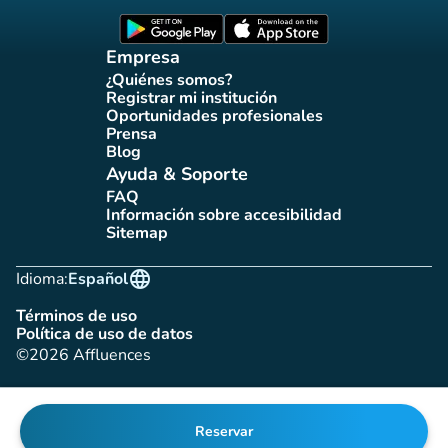
(nueva pestaña)
(nueva pestaña)
Empresa
¿Quiénes somos?
(nueva pestaña)
Registrar mi institución
(nueva pestaña)
Oportunidades profesionales
(nueva pestaña)
Prensa
(nueva pestaña)
Blog
(nueva pestaña)
Ayuda & Soporte
FAQ
(nueva pestaña)
Información sobre accesibilidad
(nueva pestaña)
Sitemap
(nueva pestaña)
language
Idioma:
Español
Términos de uso
(nueva pestaña)
Política de uso de datos
(nueva pestaña)
©2026 Affluences
Reservar