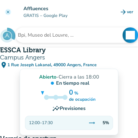
Ir al contenido principal
Affluences
arrow_forward
ver
clear
(nuev
GRATIS
– Google Play
search
See
Buscar un establecimiento
ESSCA Library
Campus Angers
place
1 Rue Joseph Lakanal, 49000 Angers, France
(abrir en Google Maps)
(nueva pestaña)
Abierto
-
Cierra a las 18:00
En tiempo real
0
%
5%
de ocupación
insights
Previsiones
trending_flat
12:00
–
17:30
5%
Estable