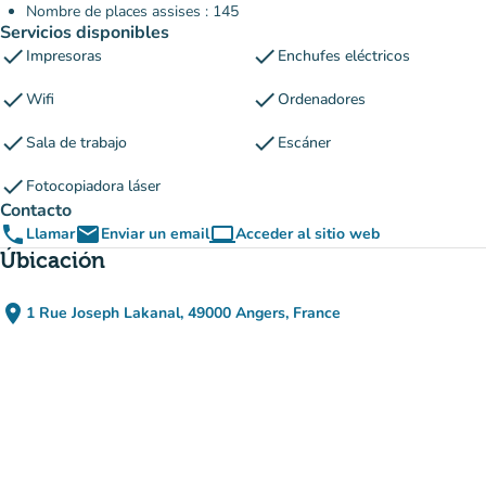
Nombre de places assises : 145
Servicios disponibles
check
check
Impresoras
Enchufes eléctricos
check
check
Wifi
Ordenadores
check
check
Sala de trabajo
Escáner
check
Fotocopiadora láser
Contacto
phone
email
computer
Llamar
Enviar un email
Acceder al sitio web
(nueva pestaña)
Úbicación
place
1 Rue Joseph Lakanal, 49000 Angers, France
(abrir en Google Maps)
(nueva pestaña)