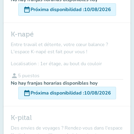
date_range
Próxima disponibilidad
:
10/08/2026
K-napé
Entre travail et détente, votre cœur balance ?
L'espace K-napé est fait pour vous !
Localisation : 1er étage, au bout du couloir
person
5
puestos
No hay franjas horarias disponibles hoy
date_range
Próxima disponibilidad
:
10/08/2026
K-pital
Des envies de voyages ? Rendez-vous dans l'espace