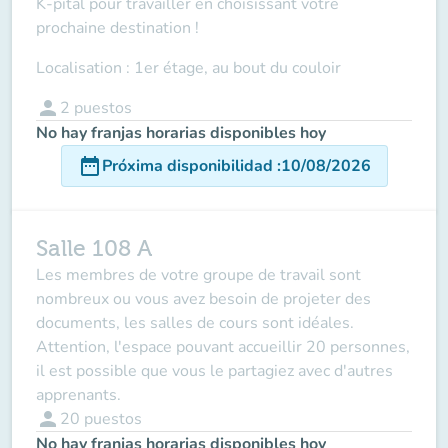
K-pital pour travailler en choisissant votre
prochaine destination !
Localisation : 1er étage, au bout du couloir
person
2
puestos
No hay franjas horarias disponibles hoy
date_range
Próxima disponibilidad
:
10/08/2026
Salle 108 A
Les membres de votre groupe de travail sont
nombreux ou vous avez besoin de projeter des
documents, les salles de cours sont idéales.
Attention, l'espace pouvant accueillir 20 personnes,
il est possible que vous le partagiez avec d'autres
apprenants.
person
20
puestos
No hay franjas horarias disponibles hoy