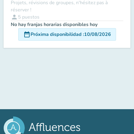
Projets, révisions de groupes, n'hésitez pas à
réserver !
person
5
puestos
No hay franjas horarias disponibles hoy
date_range
Próxima disponibilidad
:
10/08/2026