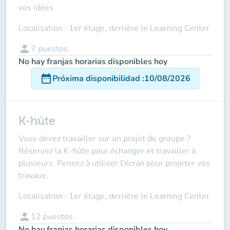
vos idées.
Localisation : 1er étage, derrière le Learning Center
person
7
puestos
No hay franjas horarias disponibles hoy
date_range
Próxima disponibilidad
:
10/08/2026
K-hûte
Vous devez travailler sur un projet de groupe ?
Réservez la K-hûte pour échanger et travailler à
plusieurs. Pensez à utiliser l'écran pour projeter vos
travaux.
Localisation : 1er étage, derrière le Learning Center
person
12
puestos
No hay franjas horarias disponibles hoy