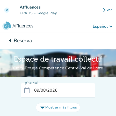
Ir al contenido principal
Affluences
arrow_forward
ver
clear
(nuev
GRATIS
– Google Play
keyboard_arrow_down
Español
arrow_left
Reserva
Vuelta:
Espace de travail collectif
Croix-Rouge Compétence Centre-Val de Loire
¿Qué día?
calendar_today
filter_list
Mostrar más filtros