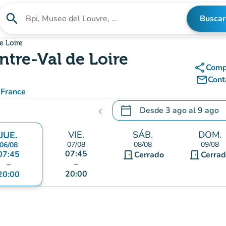
search
Buscar
Buscar un establecimiento
e Loire
tre-Val de Loire
share
Comp
mail_outline
Cont
 France
calendar_today
Desde
3 ago
al
9 ago
chevron_left
.
Abra el calendario para camb
VIE.
SÁB.
DOM.
JUE.
07/08
08/08
09/08
06/08
07:45
07:45
door_front
door_front
Cerrado
Cerra
–
–
20:00
20:00