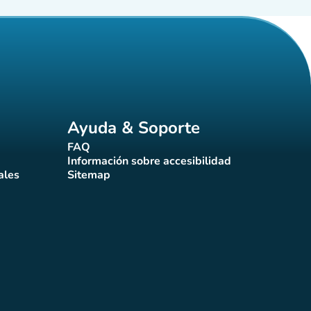
Ayuda & Soporte
FAQ
(nueva pestaña)
Información sobre accesibilidad
a)
(nueva pestaña)
ales
Sitemap
taña)
(nueva pestaña)