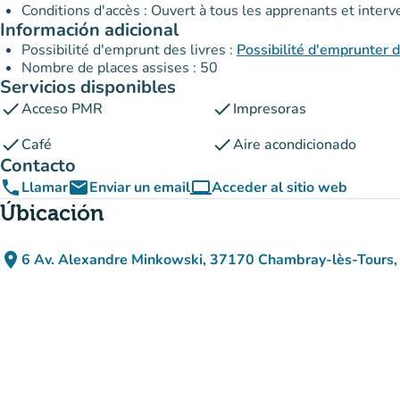
Conditions d'accès : Ouvert à tous les apprenants et int
Información adicional
Possibilité d'emprunt des livres :
Possibilité d'emprunter
Nombre de places assises : 50
Servicios disponibles
check
check
Acceso PMR
Impresoras
check
check
Café
Aire acondicionado
Contacto
phone
email
computer
Llamar
Enviar un email
Acceder al sitio web
(nueva pestaña)
Úbicación
place
6 Av. Alexandre Minkowski, 37170 Chambray-lès-Tours,
(abrir en Google Maps)
(nueva pestaña)