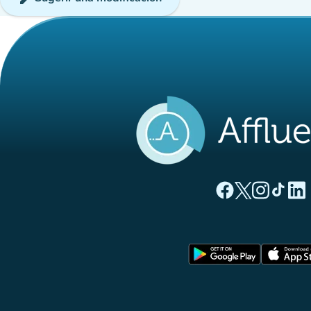
(nueva pestaña
(nueva pest
(nueva 
(nue
(
Página Facebook A
Página Twitter
Página Inst
Página 
Pági
(nueva pe