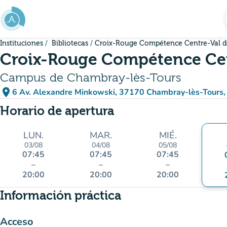
Ir al contenido principal
Instituciones
Bibliotecas
Croix-Rouge Compétence Centre-Val d
Croix-Rouge Compétence Cen
Campus de Chambray-lès-Tours
place
6 Av. Alexandre Minkowski, 37170 Chambray-lès-Tours,
(abrir en Google Maps)
(nueva pestaña)
Horario de apertura
LUN.
MAR.
MIÉ.
03/08
04/08
05/08
07:45
07:45
07:45
–
–
–
20:00
20:00
20:00
Información práctica
Acceso