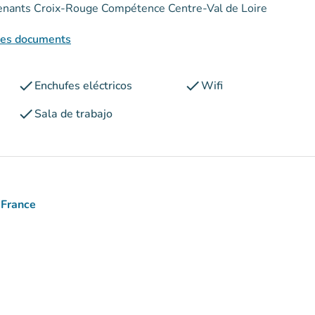
ervenants Croix-Rouge Compétence Centre-Val de Loire
 des documents
check
check
Enchufes eléctricos
Wifi
check
Sala de trabajo
 France