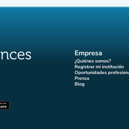
Empresa
¿Quiénes somos?
(nueva pestaña)
Registrar mi institución
(nueva pestañ
Oportunidades profesion
(nueva pes
Prensa
)
aña)
pestaña)
va pestaña)
nueva pestaña)
(nueva pestaña)
Blog
ffluences
 Affluences
agram Affluences
de TikTok de Affluences
na LinkedIn Affluences
(nueva pestaña)
staña)
(nueva pestaña)