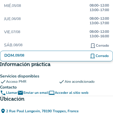
MIÉ.
08:00
–
12:00
05/08
13:00
–
17:00
JUE.
08:00
–
12:00
06/08
13:00
–
17:00
VIE.
08:00
–
12:00
07/08
13:00
–
16:00
SÁB.
08/08
door_front
Cerrado
DOM.
09/08
door_front
Cerrado
Información práctica
Servicios disponibles
check
check
Acceso PMR
Aire acondicionado
Contacto
phone
email
computer
Llamar
Enviar un email
Acceder al sitio web
(nueva pestaña)
Úbicación
place
2 Rue Paul Langevin, 78190 Trappes, France