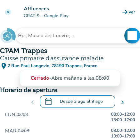
Ir al contenido principal
Affluences
arrow_forward
ver
clear
(nuev
GRATIS
– Google Play
search
See
Buscar un establecimiento
CPAM Trappes
Caisse primaire d'assurance maladie
place
2 Rue Paul Langevin, 78190 Trappes, France
(abrir en Google Maps)
(nueva pestaña)
Cerrado
-
Abre mañana a las 08:00
Horario de apertura
calendar_today
chevron_left
Desde
3 ago
al
9 ago
chevron_right
.
Abra el calendario para cambiar las fecha
LUN.
08:00
–
12:00
03/08
13:00
–
17:00
MAR.
08:00
–
12:00
04/08
13:00
–
17:00