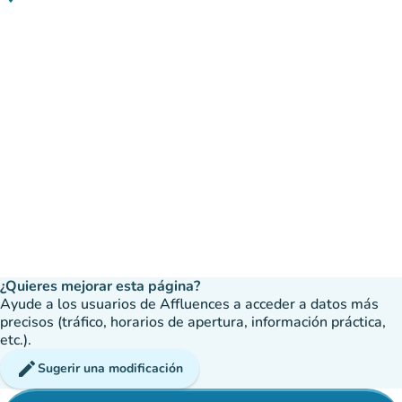
(abrir en Google Maps)
(nueva pestaña)
¿Quieres mejorar esta página?
Ayude a los usuarios de Affluences a acceder a datos más
precisos (tráfico, horarios de apertura, información práctica,
etc.).
edit
Sugerir una modificación