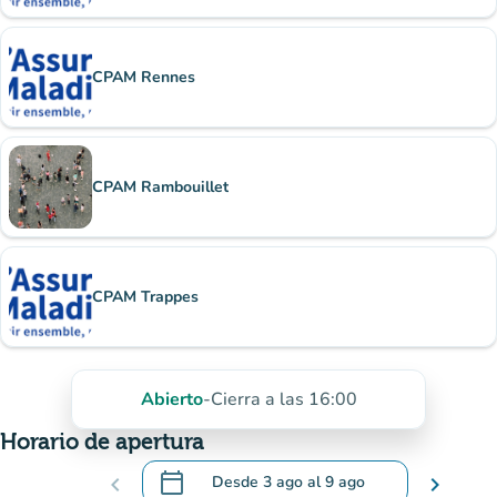
CPAM Rennes
CPAM Rambouillet
CPAM Trappes
Abierto
-
Cierra a las 16:00
Horario de apertura
calendar_today
chevron_left
Desde
3 ago
al
9 ago
chevron_right
.
Abra el calendario para cambiar las fecha