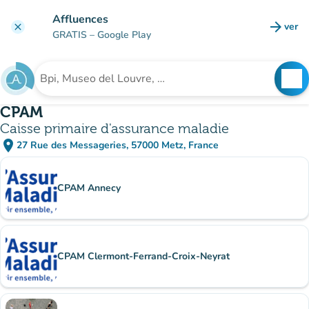
Ir al contenido principal
Affluences
arrow_forward
ver
clear
(nuev
GRATIS
– Google Play
search
See
Buscar un establecimiento
CPAM
Caisse primaire d'assurance maladie
place
27 Rue des Messageries, 57000 Metz, France
(abrir en Google Maps)
(nueva pestaña)
subsitio
CPAM Annecy
CPAM Clermont-Ferrand-Croix-Neyrat