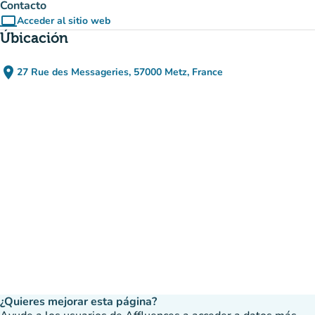
Contacto
computer
Acceder al sitio web
(nueva pestaña)
Úbicación
place
27 Rue des Messageries, 57000 Metz, France
(abrir en Google Maps)
(nueva pestaña)
¿Quieres mejorar esta página?