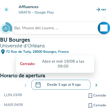
Ir al contenido principal
Affluences
arrow_forward
ver
clear
(nuev
GRATIS
– Google Play
search
See
Buscar un establecimiento
BU Bourges
Université d'Orléans
place
72 Rue de Turly, 18000 Bourges, France
(abrir en Google Maps)
(nueva pestaña)
Abre el mié 19/08 a las
Cerrado
-
09:00
Horario de apertura
calendar_today
chevron_left
Desde
3 ago
al
9 ago
chevron_right
.
Abra el calendario para cambiar las fecha
LUN.
03/08
door_front
Cerrado
MAR.
04/08
door_front
Cerrado