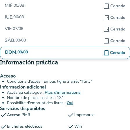
MIÉ.
05/08
door_front
Cerrado
JUE.
06/08
door_front
Cerrado
VIE.
07/08
door_front
Cerrado
SÁB.
08/08
door_front
Cerrado
DOM.
09/08
door_front
Cerrado
Información práctica
Acceso
Conditions d'accès : En bus ligne 2 arrêt "Turly"
Información adicional
Accès au catalogue :
Plus d'informations
Nombre de places assises : 131
Possibilité d'emprunt des livres :
Oui
Servicios disponibles
check
check
Acceso PMR
Impresoras
check
check
Enchufes eléctricos
Wifi