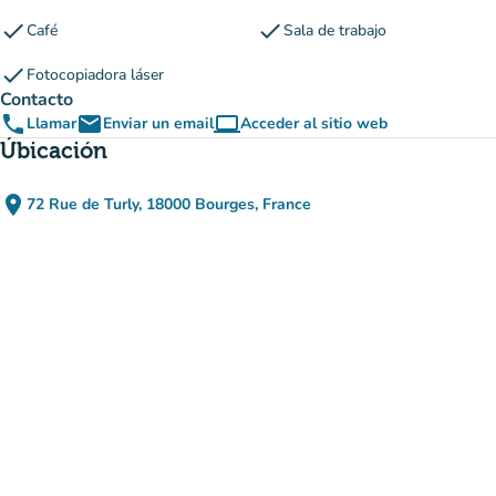
check
check
Café
Sala de trabajo
check
Fotocopiadora láser
Contacto
phone
email
computer
Llamar
Enviar un email
Acceder al sitio web
(nueva pestaña)
Úbicación
place
72 Rue de Turly, 18000 Bourges, France
(abrir en Google Maps)
(nueva pestaña)