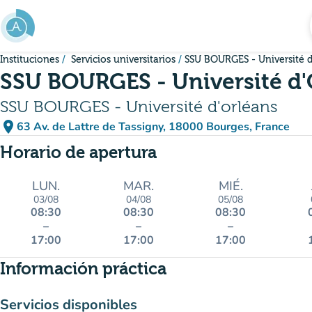
Ir al contenido principal
Instituciones
Servicios universitarios
SSU BOURGES - Université d
SSU BOURGES - Université d'
SSU BOURGES - Université d'orléans
place
63 Av. de Lattre de Tassigny, 18000 Bourges, France
(abrir en Google Maps)
(nueva pestaña)
Horario de apertura
LUN.
MAR.
MIÉ.
03/08
04/08
05/08
08:30
08:30
08:30
–
–
–
17:00
17:00
17:00
Información práctica
Servicios disponibles