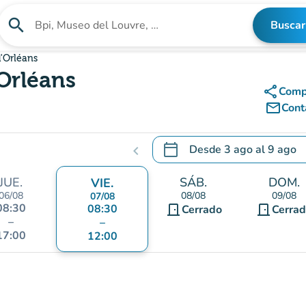
search
Buscar
Buscar un establecimiento
'Orléans
Orléans
share
Comp
mail_outline
Cont
calendar_today
Desde
3 ago
al
9 ago
chevron_left
.
Abra el calendario para camb
JUE.
SÁB.
DOM.
VIE.
06/08
08/08
09/08
07/08
08:30
08:30
door_front
door_front
Cerrado
Cerra
–
–
17:00
12:00