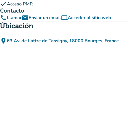
check
Acceso PMR
Contacto
phone
email
computer
Llamar
Enviar un email
Acceder al sitio web
(nueva pestaña)
Úbicación
place
63 Av. de Lattre de Tassigny, 18000 Bourges, France
(abrir en Google Maps)
(nueva pestaña)