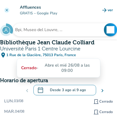
Ir al contenido principal
Affluences
arrow_forward
ver
clear
(nuev
GRATIS
– Google Play
search
See
Buscar un establecimiento
Bibliothèque Jean Claude Colliard
Université Paris 1 Centre Lourcine
place
1 Rue de la Glacière, 75013 Paris, France
(abrir en Google Maps)
(nueva pestaña)
Abre el mié 26/08 a las
Cerrado
-
09:00
Horario de apertura
calendar_today
chevron_left
Desde
3 ago
al
9 ago
chevron_right
.
Abra el calendario para cambiar las fecha
LUN.
03/08
door_front
Cerrado
MAR.
04/08
door_front
Cerrado