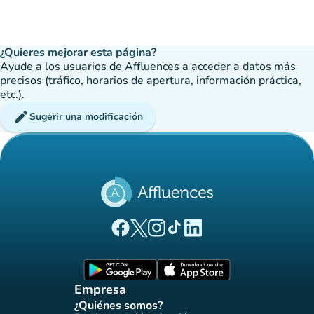
¿Quieres mejorar esta página?
Ayude a los usuarios de Affluences a acceder a datos más
precisos (tráfico, horarios de apertura, información práctica,
etc.).
edit
Sugerir una modificación
(nueva pestaña)
(nueva pestaña)
(nueva pestaña)
(nueva pestaña)
(nueva pestaña)
Página Facebook Affluences
Página Twitter Affluences
Página Instagram Affluences
Página de TikTok de Affluenc
Página LinkedIn Affluenc
(nueva pestaña)
(nueva pestaña)
Empresa
¿Quiénes somos?
(nueva pestaña)