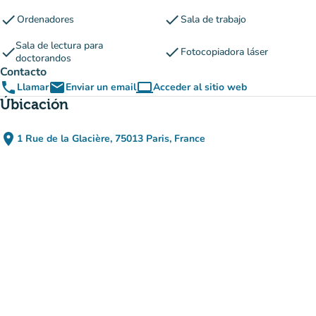
check
check
Ordenadores
Sala de trabajo
Sala de lectura para
check
check
Fotocopiadora láser
doctorandos
Contacto
phone
email
computer
Llamar
Enviar un email
Acceder al sitio web
(nueva pestaña)
Úbicación
place
1 Rue de la Glacière, 75013 Paris, France
(abrir en Google Maps)
(nueva pestaña)