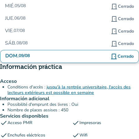
MIÉ.
05/08
door_front
Cerrado
JUE.
06/08
door_front
Cerrado
VIE.
07/08
door_front
Cerrado
SÁB.
08/08
door_front
Cerrado
DOM.
09/08
door_front
Cerrado
Información práctica
Acceso
Conditions d'accès :
jusqu'à la rentrée universitaire, l'accès des
lecteurs extérieurs est possible en semaine
Información adicional
Possibilité d'emprunt des livres : Oui
Nombre de places assises : 450
Servicios disponibles
check
check
Acceso PMR
Impresoras
check
check
Enchufes eléctricos
Wifi