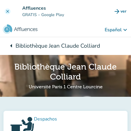
Ir al contenido principal
Affluences
arrow_forward
ver
clear
(nuev
GRATIS
– Google Play
keyboard_arrow_down
Español
arrow_left
Bibliothèque Jean Claude Colliard
Vuelta:
Bibliothèque Jean Claude
Colliard
Université Paris 1 Centre Lourcine
Despachos