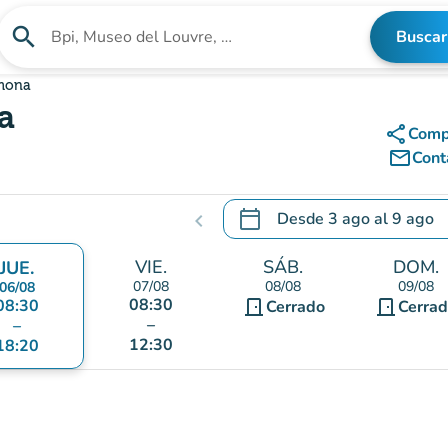
search
Buscar
Buscar un establecimiento
emona
a
share
Comp
mail_outline
Cont
calendar_today
Desde
3 ago
al
9 ago
chevron_left
.
Abra el calendario para camb
VIE.
SÁB.
DOM.
JUE.
07/08
08/08
09/08
06/08
08:30
08:30
door_front
door_front
Cerrado
Cerra
–
–
12:30
18:20