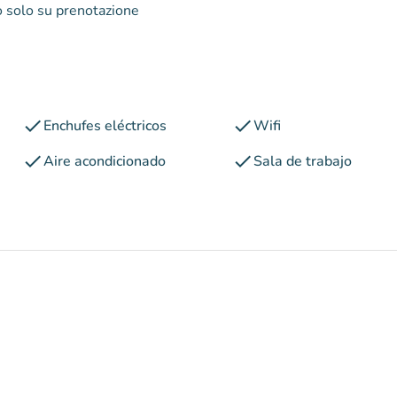
to solo su prenotazione
check
check
Enchufes eléctricos
Wifi
check
check
Aire acondicionado
Sala de trabajo