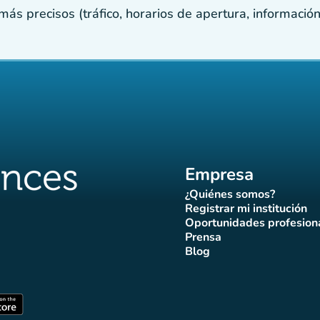
s precisos (tráfico, horarios de apertura, información p
Empresa
¿Quiénes somos?
(nueva pestaña)
Registrar mi institución
(nueva pestañ
Oportunidades profesion
(nueva pes
Prensa
)
aña)
pestaña)
va pestaña)
nueva pestaña)
(nueva pestaña)
Blog
ffluences
 Affluences
agram Affluences
de TikTok de Affluences
na LinkedIn Affluences
(nueva pestaña)
staña)
(nueva pestaña)