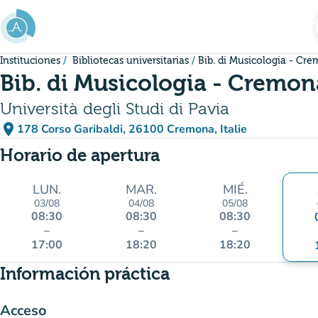
Ir al contenido principal
Instituciones
Bibliotecas universitarias
Bib. di Musicologia - Cr
Bib. di Musicologia - Cremon
Università degli Studi di Pavia
place
178 Corso Garibaldi, 26100 Cremona, Italie
(abrir en Google Maps)
(nueva pestaña)
Horario de apertura
LUN.
MAR.
MIÉ.
03/08
04/08
05/08
08:30
08:30
08:30
–
–
–
17:00
18:20
18:20
Información práctica
Acceso