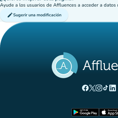
Ayude a los usuarios de Affluences a acceder a datos má
edit
Sugerir una modificación
(nueva pestaña
(nueva pest
(nueva 
(nue
(
Página Facebook A
Página Twitter
Página Inst
Página 
Pági
(nueva pe