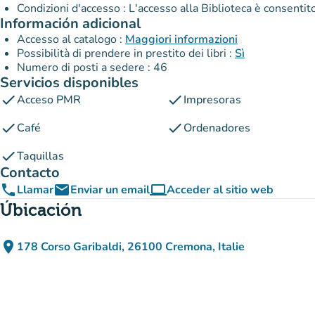
Condizioni d'accesso : L'accesso alla Biblioteca è consenti
Información adicional
Accesso al catalogo :
Maggiori informazioni
Possibilità di prendere in prestito dei libri :
Sì
Numero di posti a sedere : 46
Servicios disponibles
check
check
Acceso PMR
Impresoras
check
check
Café
Ordenadores
check
Taquillas
Contacto
phone
email
computer
Llamar
Enviar un email
Acceder al sitio web
(nueva pestaña)
Úbicación
place
178 Corso Garibaldi, 26100 Cremona, Italie
(abrir en Google Maps)
(nueva pestaña)