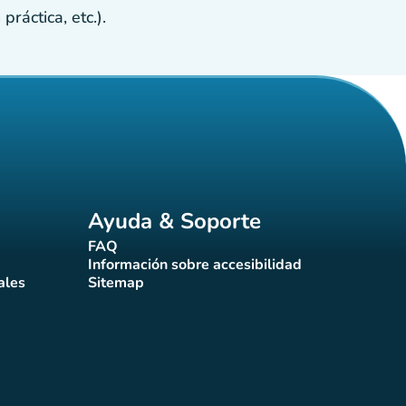
ráctica, etc.).
Ayuda & Soporte
FAQ
(nueva pestaña)
Información sobre accesibilidad
a)
(nueva pestaña)
ales
Sitemap
taña)
(nueva pestaña)