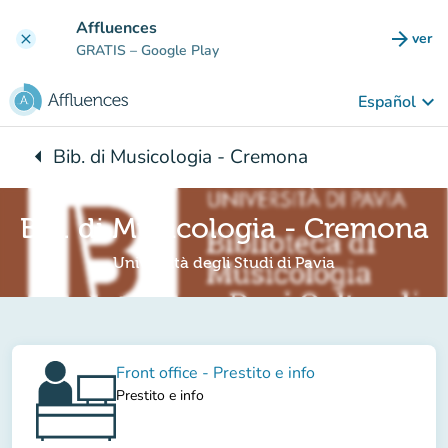
Ir al contenido principal
Affluences
arrow_forward
ver
clear
(nuev
GRATIS
– Google Play
keyboard_arrow_down
Español
arrow_left
Bib. di Musicologia - Cremona
Vuelta:
Bib. di Musicologia - Cremona
Università degli Studi di Pavia
Front office - Prestito e info
Prestito e info