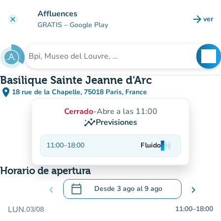
Ir al contenido principal
Affluences
arrow_forward
ver
clear
(nuev
GRATIS
– Google Play
search
See
Buscar un establecimiento
Basilique Sainte Jeanne d'Arc
place
18 rue de la Chapelle, 75018 Paris, France
(abrir en Google Maps)
(nueva pestaña)
Cerrado
-
Abre a las 11:00
insights
Previsiones
11:00
–
18:00
Fluido
man
man
man
Horario de apertura
calendar_today
chevron_left
Desde
3 ago
al
9 ago
chevron_right
.
Abra el calendario para cambiar las fecha
LUN.
11:00
–
18:00
03/08