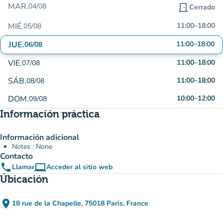
MAR.
04/08
door_front
Cerrado
MIÉ.
11:00
–
18:00
05/08
JUE.
11:00
–
18:00
06/08
VIE.
11:00
–
18:00
07/08
SÁB.
11:00
–
18:00
08/08
DOM.
10:00
–
12:00
09/08
Información práctica
Información adicional
Notes : None
Contacto
phone
computer
Llamar
Acceder al sitio web
(nueva pestaña)
Úbicación
place
18 rue de la Chapelle, 75018 Paris, France
(abrir en Google Maps)
(nueva pestaña)