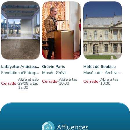
Lafayette Anticipations
Grévin Paris
Hôtel de Soubise
Fondation d'Entreprise des Galeries Lafayette
Musée Grévin
Musée des Archives nationales
Abre el sáb
Abre a las
Abre a las
Cerrado
-
Cerrado
-
Cerrado
-
29/08 a las
10:00
10:00
12:00
Elementos 1 a 3 sobre 3