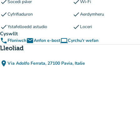
check
check
Socedi pŵer
Wi-Fi
check
check
Cyfrifiaduron
Aerdymheru
check
check
Ystafelloedd astudio
Loceri
Cyswllt
phone
email
computer
Ffoniwch
Anfon e-bost
Cyrchu'r wefan
(tab newydd)
Lleoliad
place
Via Adolfo Ferrata, 27100 Pavia, Italie
(agor yn Google Maps)
(tab newydd)