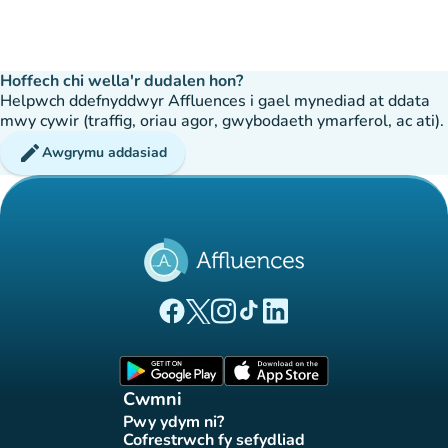
Hoffech chi wella'r dudalen hon?
Helpwch ddefnyddwyr Affluences i gael mynediad at ddata
mwy cywir (traffig, oriau agor, gwybodaeth ymarferol, ac ati).
edit
Awgrymu addasiad
(tab newydd)
(tab newydd)
(tab newydd)
(tab newydd)
(tab newydd)
Tudalen Facebook Affluences
Tudalen Twitter Affluences
Tudalen Instagram Affluences
Tudalen Tiktok Affluences
Tudalen LinkedIn Affluen
(tab newydd)
(tab newydd)
Cwmni
Pwy ydym ni?
(tab newydd)
Cofrestrwch fy sefydliad
(tab newydd)