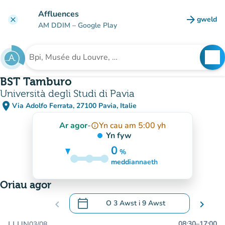
Mynd i'r prif gynnwys
Affluences
arrow_forward
gweld
clear
(tab n
AM DDIM
– Google Play
search
See
Chwilio am sefydliad
BST Tamburo
Università degli Studi di Pavia
place
Via Adolfo Ferrata, 27100 Pavia, Italie
(agor yn Google Maps)
(tab newydd)
Ar agor
-
Yn cau am 5:00 yh
info_outline
Yn fyw
0
%
5%
meddiannaeth
Oriau agor
calendar_today
chevron_left
O
3 Awst
i
9 Awst
chevron_right
.
Agor y calendr i newid dyddiadau
LLUN
08:30
–
17:00
03/08