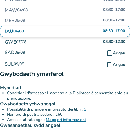
MAW
08:30
–
17:00
04/08
MER
08:30
–
17:00
05/08
IAU
08:30
–
17:00
06/08
GWE
08:30
–
12:30
07/08
SAD
08/08
door_front
Ar gau
SUL
09/08
door_front
Ar gau
Gwybodaeth ymarferol
Mynediad
Condizioni d'accesso : L'accesso alla Biblioteca è consentito solo su
prenotazione.
Gwybodaeth ychwanegol
Possibilità di prendere in prestito dei libri :
Si
Numero di posti a sedere : 160
Accesso al catalogo :
Maggiori informazioni
Gwasanaethau sydd ar gael