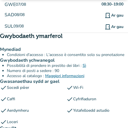
GWE
08:30
–
19:00
07/08
SAD
08/08
door_front
Ar gau
SUL
09/08
door_front
Ar gau
Gwybodaeth ymarferol
Mynediad
Condizioni d'accesso : L'accesso è consentito solo su prenotazione
Gwybodaeth ychwanegol
Possibilità di prendere in prestito dei libri :
Sì
Numero di posti a sedere : 90
Accesso al catalogo :
Maggiori informazioni
Gwasanaethau sydd ar gael
check
check
Socedi pŵer
Wi-Fi
check
check
Caffi
Cyfrifiaduron
check
check
Aerdymheru
Ystafelloedd astudio
check
Loceri