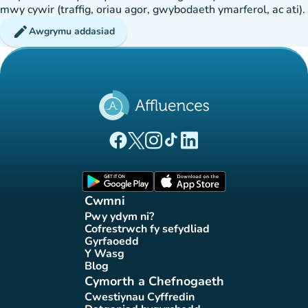
mwy cywir (traffig, oriau agor, gwybodaeth ymarferol, ac ati).
edit
Awgrymu addasiad
(tab newydd)
(tab newydd)
(tab newydd)
(tab newydd)
(tab newydd)
Tudalen Facebook Affluences
Tudalen Twitter Affluences
Tudalen Instagram Affluences
Tudalen Tiktok Affluences
Tudalen LinkedIn Affluen
(tab newydd)
(tab newydd)
Cwmni
Pwy ydym ni?
(tab newydd)
Cofrestrwch fy sefydliad
(tab newydd)
Gyrfaoedd
(tab newydd)
Y Wasg
(tab newydd)
Blog
(tab newydd)
Cymorth a Chefnogaeth
Cwestiynau Cyffredin
(tab newydd)