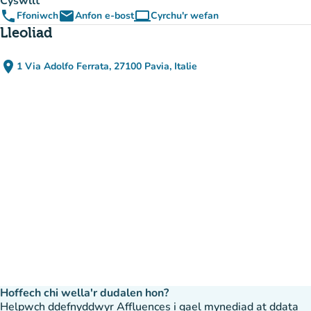
Cyswllt
phone
email
computer
Ffoniwch
Anfon e-bost
Cyrchu'r wefan
(tab newydd)
Lleoliad
place
1 Via Adolfo Ferrata, 27100 Pavia, Italie
(agor yn Google Maps)
(tab newydd)
Hoffech chi wella'r dudalen hon?
Helpwch ddefnyddwyr Affluences i gael mynediad at ddata