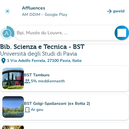
Mynd i'r prif gynnwys
Affluences
arrow_forward
gweld
clear
(tab n
AM DDIM
– Google Play
search
See
Chwilio am sefydliad
Bib. Scienza e Tecnica - BST
Università degli Studi di Pavia
place
1 Via Adolfo Ferrata, 27100 Pavia, Italie
(agor yn Google Maps)
(tab newydd)
Is-sefydliadau
BST Tamburo
group
5%
meddiannaeth
BST Golgi-Spallanzani (ex Botta 2)
door_front
Ar gau