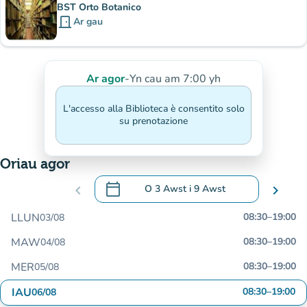
BST Orto Botanico
door_front
Ar gau
Ar agor
-
Yn cau am 7:00 yh
L'accesso alla Biblioteca è consentito solo
su prenotazione
Oriau agor
calendar_today
chevron_left
O
3 Awst
i
9 Awst
chevron_right
.
Agor y calendr i newid dyddiadau
LLUN
08:30
–
19:00
03/08
MAW
08:30
–
19:00
04/08
MER
08:30
–
19:00
05/08
IAU
08:30
–
19:00
06/08