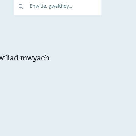
Enw lle, gweithdy...
search
hwiliad mwyach.