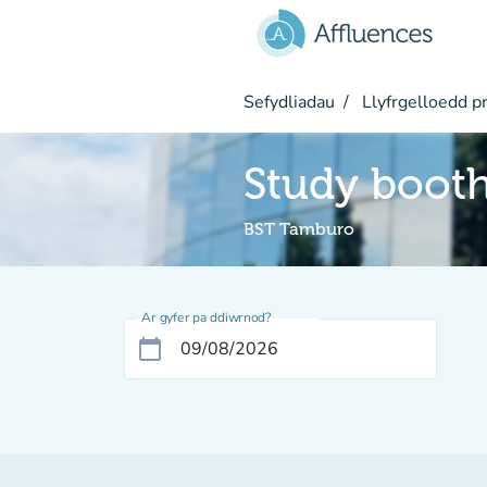
Mynd i'r prif gynnwys
Sefydliadau
Llyfrgelloedd pr
Study boot
BST Tamburo
Ar gyfer pa ddiwrnod?
calendar_today