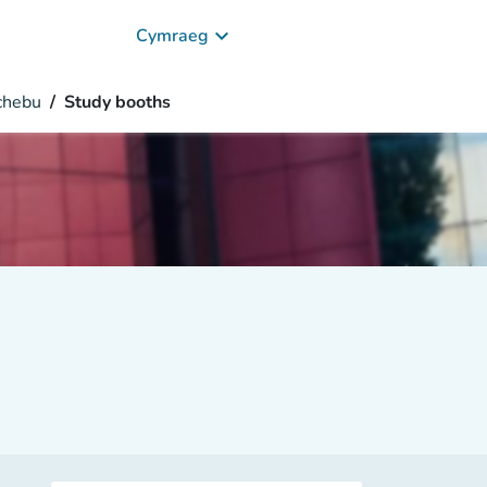
keyboard_arrow_down
Cymraeg
chebu
Study booths