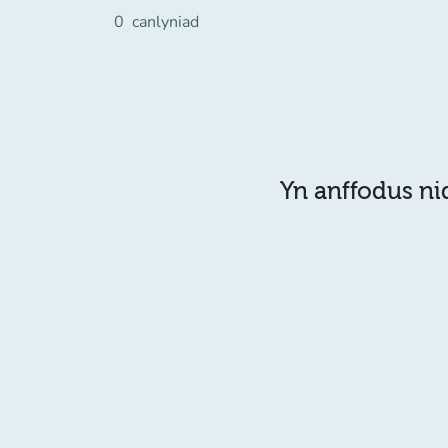
0
canlyniad
Yn anffodus ni