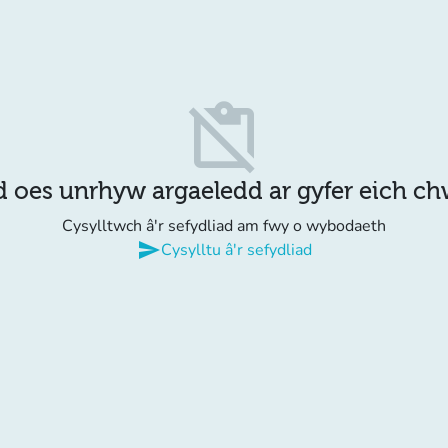
content_paste_off
d oes unrhyw argaeledd ar gyfer eich c
Cysylltwch â'r sefydliad am fwy o wybodaeth
send
Cysylltu â'r sefydliad