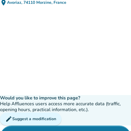
place
Avoriaz, 74110 Morzine, France
(open in Google Maps)
(new tab)
Would you like to improve this page?
Help Affluences users access more accurate data (traffic,
opening hours, practical information, etc.).
edit
Suggest a modification