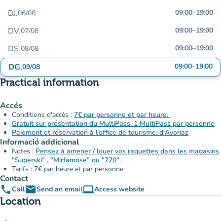
DJ.
09:00
–
19:00
06/08
DV.
09:00
–
19:00
07/08
DS.
09:00
–
19:00
08/08
DG.
09:00
–
19:00
09/08
Practical information
Accés
Conditions d'accès :
7€ par personne et par heure.
Gratuit sur présentation du MultiPass. 1 MultiPass par personne
Paiement et réservation à l'office de tourisme. d'Avoriaz
Informació addicional
Notes :
Pensez à amener / louer vos raquettes dans les magasins
"Superski" , "Mirfamose" ou "720".
Tarifs : 7€ par heure et par personne
Contact
phone
email
computer
Call
Send an email
Access website
(new tab)
Location