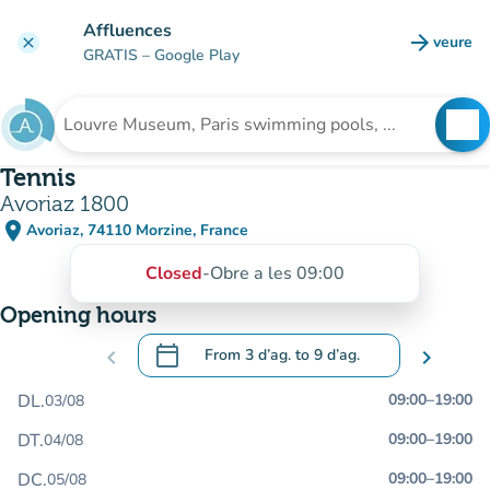
Go to main content
Affluences
arrow_forward
veure
clear
(new t
GRATIS
– Google Play
search
See
Search for an institution
Tennis
Avoriaz 1800
place
Avoriaz, 74110 Morzine, France
(open in Google Maps)
(new tab)
Closed
-
Obre a les 09:00
Opening hours
calendar_today
chevron_left
From
3 d’ag.
to
9 d’ag.
chevron_right
.
Open the calendar to change dates
DL.
09:00
–
19:00
03/08
DT.
09:00
–
19:00
04/08
DC.
09:00
–
19:00
05/08