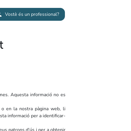
ew tab)
son
Vostè és un professional?
t
ximes. Aquesta informació no es
s o en la nostra pàgina web, li
ta informació per a identificar-
eus patrons d'ús i per a obtenir