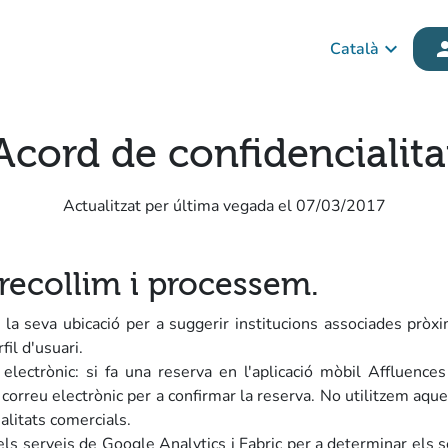
keyboard_arrow_down
(n
per
Català
Acord de confidencialita
Actualitzat per última vegada el 07/03/2017
recollim i processem.
m la seva ubicació per a suggerir institucions associades prò
fil d'usuari.
electrònic: si fa una reserva en l'aplicació mòbil Affluence
rreu electrònic per a confirmar la reserva. No utilitzem aques
litats comercials.
els serveis de Google Analytics i Fabric per a determinar els s