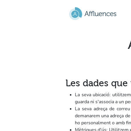
Go to main content
Les dades que 
La seva ubicació: utilitze
guarda ni s'associa a un per
La seva adreça de correu 
demanarem una adreça de co
ho personalment o amb fina
Mètriques d'ús: Utilitzem 