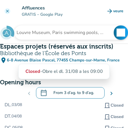
Go to main content
Affluences
arrow_forward
veure
clear
(new t
GRATIS
– Google Play
search
See
Search for an institution
Espaces projets (réservés aux inscrits)
Bibliothèque de l'École des Ponts
place
6-8 Avenue Blaise Pascal, 77455 Champs-sur-Marne, France
(open in Google Maps)
(new tab)
Closed
-
Obre el dl. 31/08 a les 09:00
Opening hours
calendar_today
chevron_left
From
3 d’ag.
to
9 d’ag.
chevron_right
.
Open the calendar to change dates
DL.
03/08
door_front
Closed
DT.
04/08
door_front
Closed
DC.
05/08