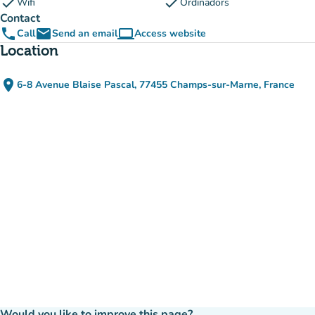
check
check
Wifi
Ordinadors
Contact
phone
email
computer
Call
Send an email
Access website
(new tab)
Location
place
6-8 Avenue Blaise Pascal, 77455 Champs-sur-Marne, France
(open in Google Maps)
(new tab)
Would you like to improve this page?