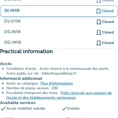
door_front
Closed
DJ.
06/08
door_front
Closed
DV.
07/08
door_front
Closed
DS.
08/08
door_front
Closed
DG.
09/08
door_front
Closed
Practical information
Accés
Conditions d'accès : Accès réservé à la communauté des ponts.
Autre public sur rdv : bibliotheque@enpc.fr
Informació addicional
Accès au catalogue :
Plus d'informations
Nombre de places assises : 200
Possibilité d'emprunt des livres :
Prêts réservés aux usagers de
l'école et des établissements partenaires
Available services
check
check
Accés mobilitat reduïda
Endolls