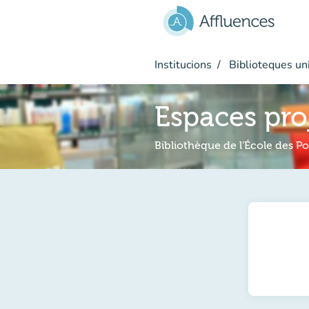
Go to main content
Institucions
Biblioteques uni
Espaces proj
Bibliothèque de l'École des P