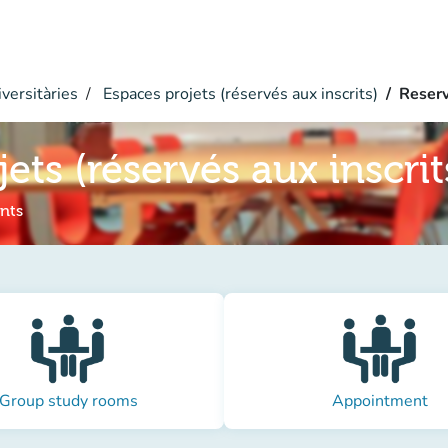
versitàries
Espaces projets (réservés aux inscrits)
Reser
ets (réservés aux inscrit
onts
Group study rooms
Appointment