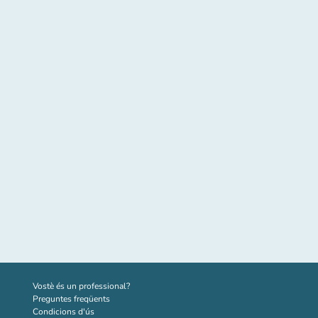
(new tab)
Vostè és un professional?
Preguntes freqüents
Condicions d'ús