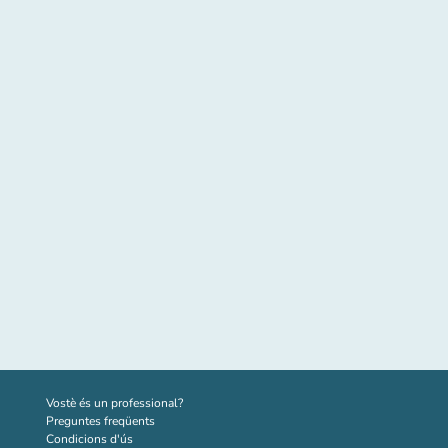
(new tab)
Vostè és un professional?
Preguntes freqüents
Condicions d'ús