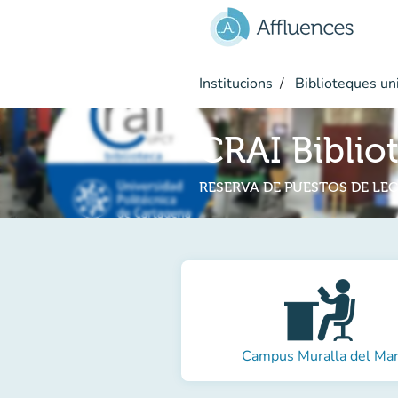
Go to main content
Institucions
Biblioteques uni
CRAI Biblio
RESERVA DE PUESTOS DE LE
Campus Muralla del Ma