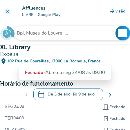
Ir para o conteúdo principal
Affluences
arrow_forward
visão
clear
(novo 
LIVRE
– Google Play
search
See
Procura uma instituição
XL Library
Excelia
place
102 Rue de Coureilles, 17000 La Rochelle, France
(abrir no Google Maps)
(novo separador)
Fechado
-
Abre no seg 24/08 às 09:00
Horário de funcionamento
calendar_today
chevron_left
De
3 de ago.
ão
9 de ago.
chevron_right
.
Abra o calendário para alterar as datas
SEG
03/08
door_front
Fechado
TER
04/08
door_front
Fechado
QUA
05/08