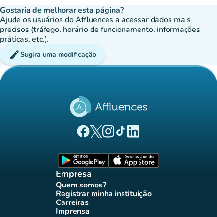
Gostaria de melhorar esta página?
Ajude os usuários do Affluences a acessar dados mais
precisos (tráfego, horário de funcionamento, informações
práticas, etc.).
edit
Sugira uma modificação
(novo separador)
(novo separador)
(novo separador)
(novo separador)
(novo separador)
Página Facebook Affluences
Página Twitter Affluences
Página Instagram Affluences
Página TikTok Affluences
Página LinkedIn Affluenc
(novo separador)
(novo separador
Empresa
Quem somos?
(novo separador)
Registrar minha instituição
(novo separador)
Carreiras
(novo separador)
Imprensa
(novo separador)