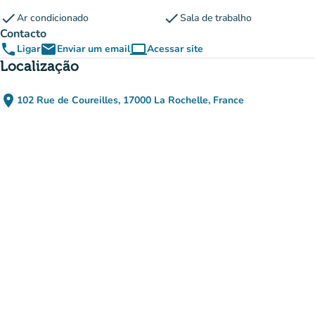
check
check
Ar condicionado
Sala de trabalho
Contacto
phone
email
computer
Ligar
Enviar um email
Acessar site
(novo separador)
Localização
place
102 Rue de Coureilles, 17000 La Rochelle, France
(abrir no Google Maps)
(novo separador)