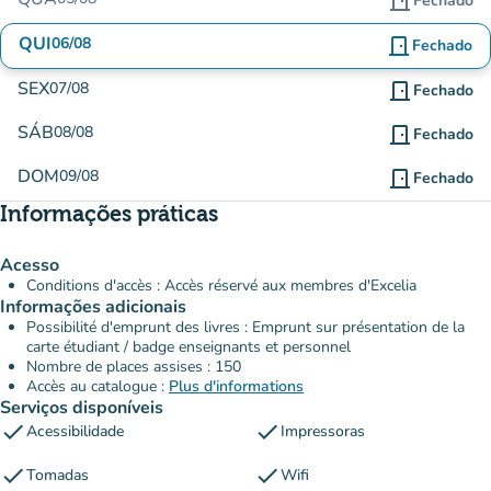
door_front
Fechado
QUI
06/08
door_front
Fechado
SEX
07/08
door_front
Fechado
SÁB
08/08
door_front
Fechado
DOM
09/08
door_front
Fechado
Informações práticas
Acesso
Conditions d'accès : Accès réservé aux membres d'Excelia
Informações adicionais
Possibilité d'emprunt des livres : Emprunt sur présentation de la
carte étudiant / badge enseignants et personnel
Nombre de places assises : 150
Accès au catalogue :
Plus d'informations
Serviços disponíveis
check
check
Acessibilidade
Impressoras
check
check
Tomadas
Wifi