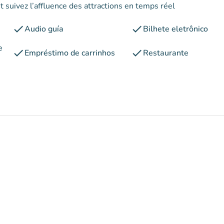
 suivez l’affluence des attractions en temps réel
check
check
Audio guía
Bilhete eletrônico
e
check
check
Empréstimo de carrinhos
Restaurante