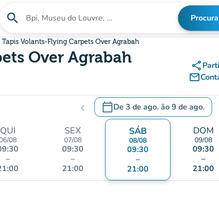
search
Procura
Procura uma instituição
 Tapis Volants-Flying Carpets Over Agrabah
pets Over Agrabah
share
Part
mail_outline
Cont
calendar_today
De
3 de ago.
ão
9 de ago.
chevron_left
c
.
Abra o calendário para alterar a
QUI
SEX
DOM
SÁB
06/08
07/08
09/08
08/08
09:30
09:30
09:30
09:30
–
–
–
–
21:00
21:00
21:00
21:00