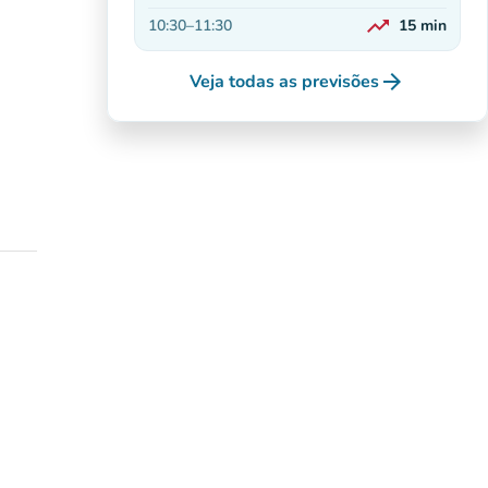
Decrescente
trending_up
10:30
–
11:30
15
min
Em alta
arrow_forward
Veja todas as previsões