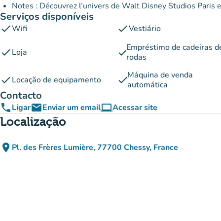
Notes : Découvrez l’univers de Walt Disney Studios Paris et
Serviços disponíveis
check
check
Wifi
Vestiário
Empréstimo de cadeiras d
check
check
Loja
rodas
Máquina de venda
check
check
Locação de equipamento
automática
Contacto
phone
email
computer
Ligar
Enviar um email
Acessar site
(novo separador)
Localização
place
Pl. des Frères Lumière, 77700 Chessy, France
(abrir no Google Maps)
(novo separador)