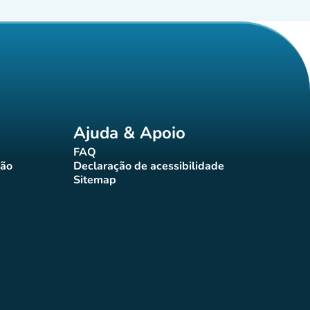
Ajuda & Apoio
FAQ
(novo separador)
ção
Declaração de acessibilidade
rador)
(novo separador)
Sitemap
(novo separador)