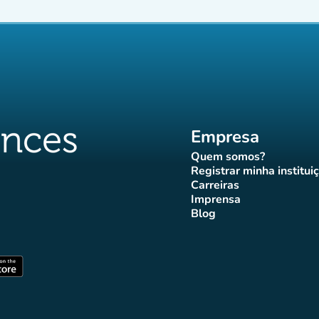
Empresa
Quem somos?
(novo separador)
Registrar minha institui
(novo sepa
Carreiras
(novo separador)
Imprensa
r)
ador)
eparador)
o separador)
novo separador)
(novo separador)
Blog
ffluences
 Affluences
agram Affluences
TikTok Affluences
na LinkedIn Affluences
(novo separador)
arador)
(novo separador)