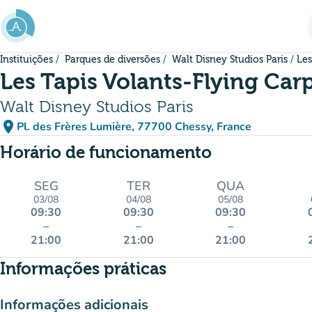
Ir para o conteúdo principal
Instituições
Parques de diversões
Walt Disney Studios Paris
Les
Les Tapis Volants-Flying Car
Walt Disney Studios Paris
place
Pl. des Frères Lumière, 77700 Chessy, France
(abrir no Google Maps)
(novo separador)
Horário de funcionamento
SEG
TER
QUA
03/08
04/08
05/08
09:30
09:30
09:30
–
–
–
21:00
21:00
21:00
Informações práticas
Informações adicionais